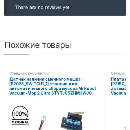
There are no reviews yet.
Похожие товары
Станции самоочистки
Станции с
Датчик наличия сменного мешка
Плата кн
[P2028_SWITCH1_1] станции для
[P2150_D
автоматического сбора мусора Mi Robot
автомати
Vacuum-Mop 2 Ultra STYTJ05ZHMHWJC
Vacuum-