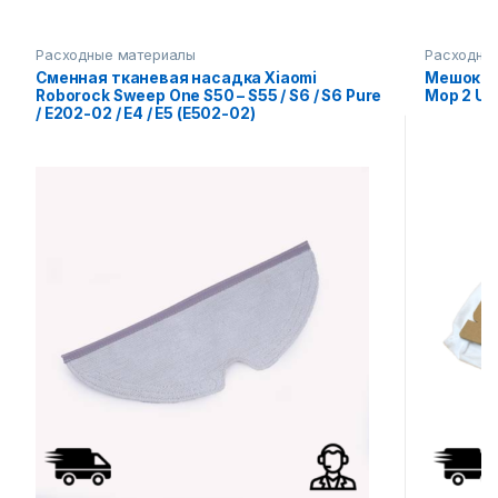
Расходные материалы
Расходны
Сменная тканевая насадка Xiaomi
Мешок дл
Roborock Sweep One S50 – S55 / S6 / S6 Pure
Mop 2 Ult
/ E202-02 / E4 / E5 (E502-02)