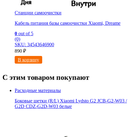
Станции самоочистки
Кабель питания базы самоочистки Xiaomi, Dreame
0
out of 5
(0)
SKU: 34543646900
890
₽
В корзину
С этим товаром покупают
Расходные материалы
Боковые щетки (R/L) Xiaomi Lydsto G2 JCB-G2-W03 /
G2D CDZ-G2D-W03 белые