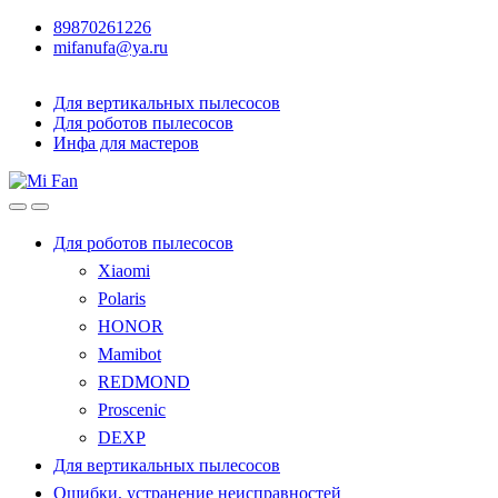
89870261226
mifanufa@ya.ru
Для вертикальных пылесосов
Для роботов пылесосов
Инфа для мастеров
Для роботов пылесосов
Xiaomi
Polaris
HONOR
Mamibot
REDMOND
Proscenic
DEXP
Для вертикальных пылесосов
Ошибки, устранение неисправностей