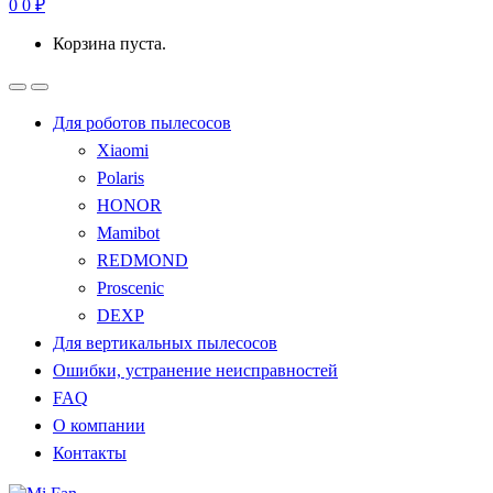
0
0
₽
Корзина пуста.
Для роботов пылесосов
Xiaomi
Polaris
HONOR
Mamibot
REDMOND
Proscenic
DEXP
Для вертикальных пылесосов
Ошибки, устранение неисправностей
FAQ
О компании
Контакты