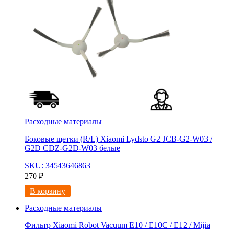
Расходные материалы
Боковые щетки (R/L) Xiaomi Lydsto G2 JCB-G2-W03 /
G2D CDZ-G2D-W03 белые
SKU: 34543646863
270
₽
В корзину
Расходные материалы
Фильтр Xiaomi Robot Vacuum E10 / E10C / E12 / Mijia