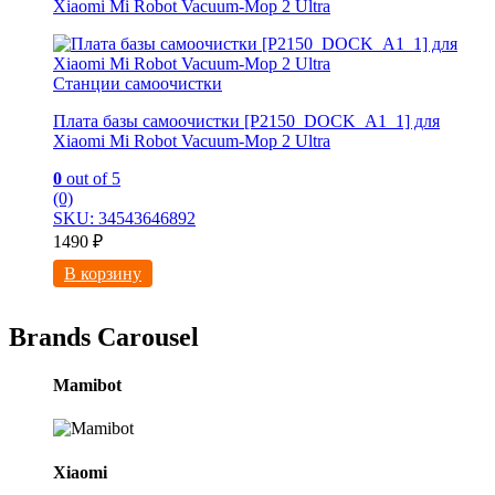
Xiaomi Mi Robot Vacuum-Mop 2 Ultra
Станции самоочистки
Плата базы самоочистки [P2150_DOCK_A1_1] для
Xiaomi Mi Robot Vacuum-Mop 2 Ultra
0
out of 5
(0)
SKU: 34543646892
1490
₽
В корзину
Brands Carousel
Mamibot
Xiaomi