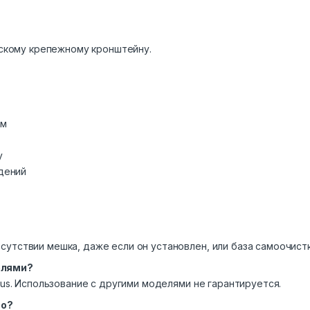
скому крепежному кронштейну.
ем
у
дений
утствии мешка, даже если он установлен, или база самоочистк
елями?
lus. Использование с другими моделями не гарантируется.
но?