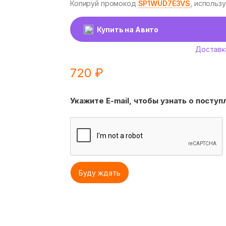
Копируй промокод
SP1WUD7E3VS
, использ
Купить на Авито
Доставк
720
₽
Укажите E-mail, чтобы узнать о посту