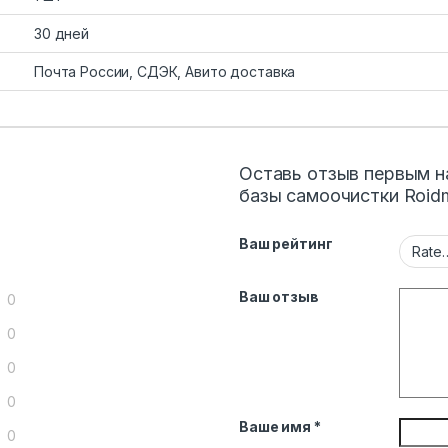
30 дней
Почта России, СДЭК, Авито доставка
Оставь отзыв первым н
базы самоочистки Roidm
Ваш рейтинг
Ваш отзыв
0
0
0
0
Ваше имя
*
0