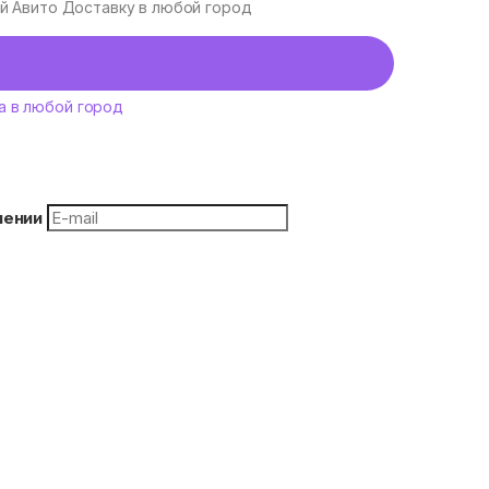
уй Авито Доставку в любой город
а в любой город
плении