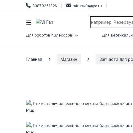
89870261226
mifanufa@ya.ru
Search for:
Для роботов пылесосов
Для вертикальн
Главная
Магазин
Запчасти для р