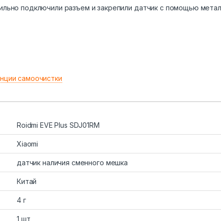
вильно подключили разъем и закрепили датчик с помощью мета
нции самоочистки
Roidmi EVE Plus SDJ01RM
Xiaomi
датчик наличия сменного мешка
Китай
4 г
1 шт