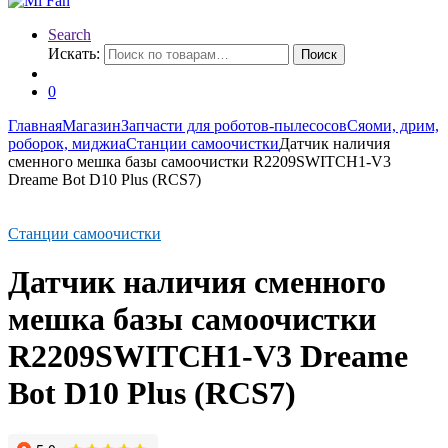
Search
Искать:
Поиск
0
Главная
Магазин
Запчасти для роботов-пылесосов
Сяоми, дрим,
роборок, миджиа
Станции самоочистки
Датчик наличия
сменного мешка базы самоочистки R2209SWITCH1-V3
Drеаmе Воt D10 Рlus (RCS7)
Станции самоочистки
Датчик наличия сменного
мешка базы самоочистки
R2209SWITCH1-V3 Drеаmе
Воt D10 Рlus (RCS7)