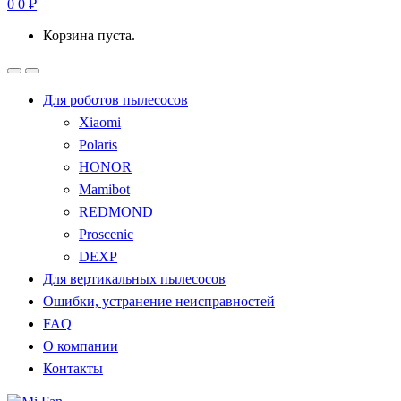
0
0
₽
Корзина пуста.
Для роботов пылесосов
Xiaomi
Polaris
HONOR
Mamibot
REDMOND
Proscenic
DEXP
Для вертикальных пылесосов
Ошибки, устранение неисправностей
FAQ
О компании
Контакты