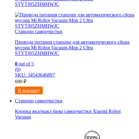
STYTJ05ZHMHWJC
Станции самоочистки
Провода питания станции для автоматического сбора
мусора Mi Robot Vacuum-Mop 2 Ultra
STYTJ05ZHMHWJC
0
out of 5
(0)
SKU: 34543646897
690
₽
В корзину
Станции самоочистки
Кнопка вкл/выкл базы самоочистки Xiaomi Robot
Vacuum