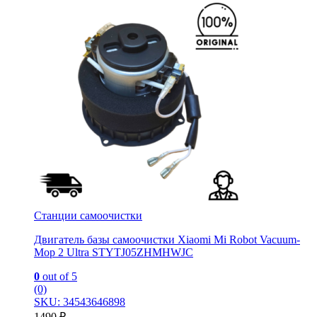
Станции самоочистки
Двигатель базы самоочистки Xiaomi Mi Robot Vacuum-
Mop 2 Ultra STYTJ05ZHMHWJC
0
out of 5
(0)
SKU: 34543646898
1490
₽