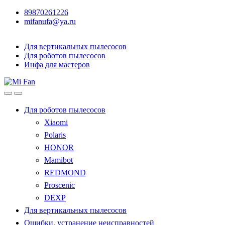
89870261226
mifanufa@ya.ru
Для вертикальных пылесосов
Для роботов пылесосов
Инфа для мастеров
Для роботов пылесосов
Xiaomi
Polaris
HONOR
Mamibot
REDMOND
Proscenic
DEXP
Для вертикальных пылесосов
Ошибки, устранение неисправностей