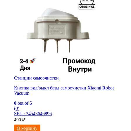
Станции самоочистки
Кнопка вкл/выкл базы самоочистки Xiaomi Robot
Vacuum
0
out of 5
(0)
SKU: 34543646896
490
₽
В корзину