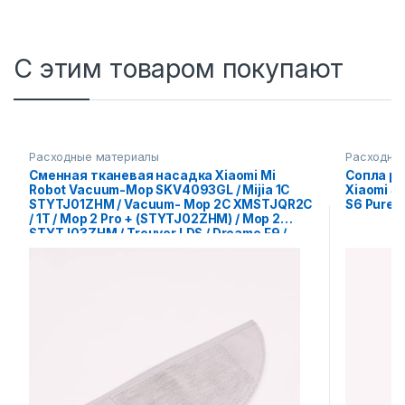
С этим товаром покупают
Расходные материалы
Расходны
Сменная тканевая насадка Xiaomi Mi
Сопла резе
Robot Vacuum-Mop SKV4093GL / Mijia 1C
Xiaomi Sw
STYTJ01ZHM / Vacuum- Mop 2C XMSTJQR2C
S6 Pure /
/ 1T / Mop 2 Pro + (STYTJ02ZHM) / Mop 2
STYTJ03ZHM / Trouver LDS / Dreame F9 /
Dreame D9 / D9 Pro