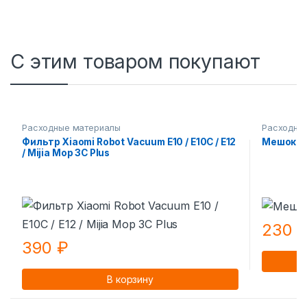
С этим товаром покупают
Расходные материалы
Расходны
Фильтр Xiaomi Robot Vacuum E10 / E10C / E12
Мешок дл
/ Mijia Mop 3С Рlus
230
390
₽
В корзину