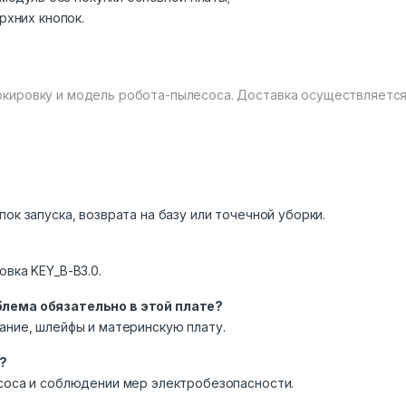
рхних кнопок.
кировку и модель робота-пылесоса. Доставка осуществляется 
ок запуска, возврата на базу или точечной уборки.
вка KEY_B-B3.0.
блема обязательно в этой плате?
ание, шлейфы и материнскую плату.
?
соса и соблюдении мер электробезопасности.