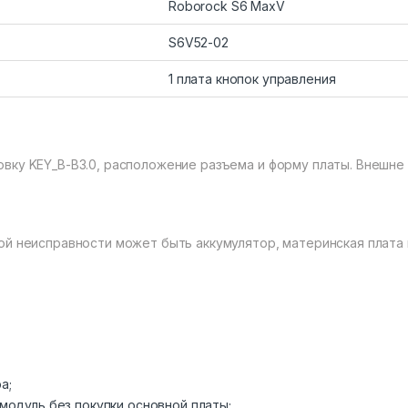
Roborock S6 MaxV
S6V52-02
1 плата кнопок управления
вку KEY_B-B3.0, расположение разъема и форму платы. Внешне
ой неисправности может быть аккумулятор, материнская плата 
а;
модуль без покупки основной платы;