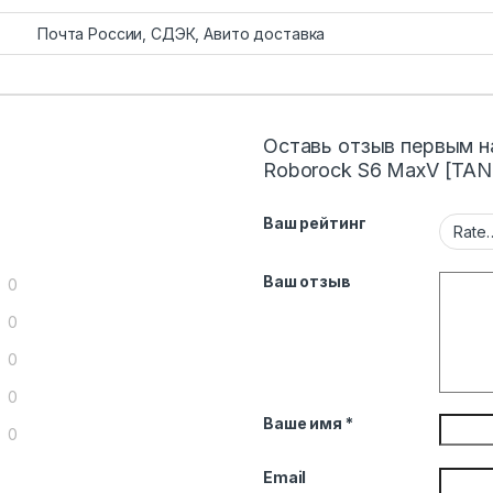
Почта России, СДЭК, Авито доставка
Оставь отзыв первым н
Roborock S6 MaxV [TA
Ваш рейтинг
Ваш отзыв
0
0
0
0
Ваше имя
*
0
Email