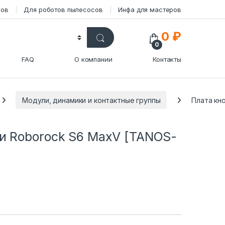
сов
Для роботов пылесосов
Инфа для мастеров
0
₽
0
FAQ
О компании
Контакты
Модули, динамики и контактные группы
Плата кн
ки Roborock S6 MaxV [TANOS-