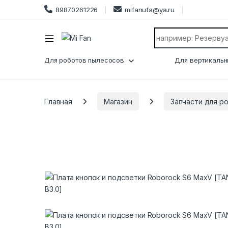
89870261226
mifanufa@ya.ru
Search for:
Для роботов пылесосов
Для вертикальн
Главная
Магазин
Запчасти для р