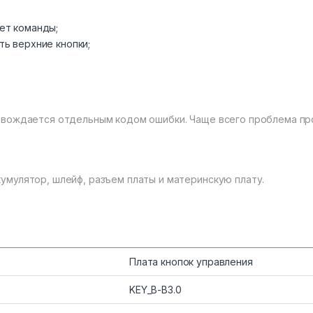
ет команды;
ть верхние кнопки;
овождается отдельным кодом ошибки. Чаще всего проблема пр
мулятор, шлейф, разъем платы и материнскую плату.
Плата кнопок управления
KEY_B-B3.0