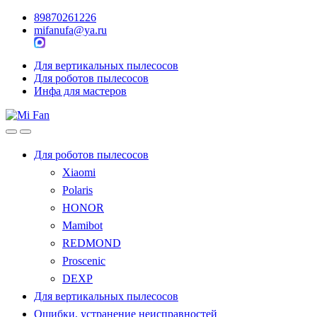
89870261226
mifanufa@ya.ru
Для вертикальных пылесосов
Для роботов пылесосов
Инфа для мастеров
Для роботов пылесосов
Xiaomi
Polaris
HONOR
Mamibot
REDMOND
Proscenic
DEXP
Для вертикальных пылесосов
Ошибки, устранение неисправностей