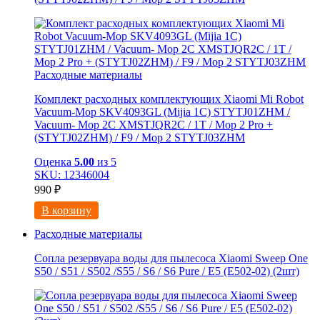
Расходные материалы
Комплект расходных комплектующих Xiaomi Mi Robot
Vacuum-Mop SKV4093GL (Mijia 1C) STYTJ01ZHM /
Vacuum- Mop 2C XMSTJQR2C / 1T / Mop 2 Pro +
(STYTJ02ZHM) / F9 / Mop 2 STYTJ03ZHM
Оценка
5.00
из 5
SKU: 12346004
990
₽
В корзину
Расходные материалы
Сопла резервуара воды для пылесоса Xiaomi Sweep One
S50 / S51 / S502 /S55 / S6 / S6 Pure / E5 (E502-02) (2шт)