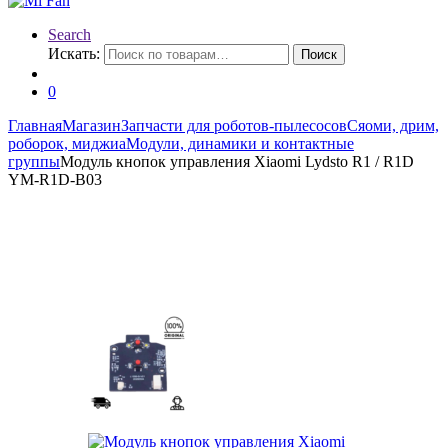
Search
Искать:
Поиск
0
Главная
Магазин
Запчасти для роботов-пылесосов
Сяоми, дрим,
роборок, миджиа
Модули, динамики и контактные
группы
Модуль кнопок управления Xiaomi Lydsto R1 / R1D
YM-R1D-B03