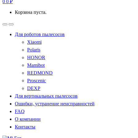
0
0
₽
Корзина пуста.
Для роботов пылесосов
Xiaomi
Polaris
HONOR
Mamibot
REDMOND
Proscenic
DEXP
Для вертикальных пылесосов
Ошибки, устранение неисправностей
FAQ
О компании
Контакты