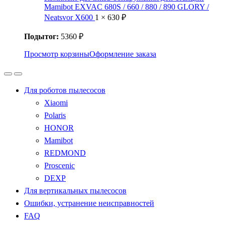
Mamibot EXVAC 680S / 660 / 880 / 890 GLORY /
Neatsvor X600
1 ×
630
₽
Подытог:
5360
₽
Просмотр корзины
Оформление заказа
Для роботов пылесосов
Xiaomi
Polaris
HONOR
Mamibot
REDMOND
Proscenic
DEXP
Для вертикальных пылесосов
Ошибки, устранение неисправностей
FAQ