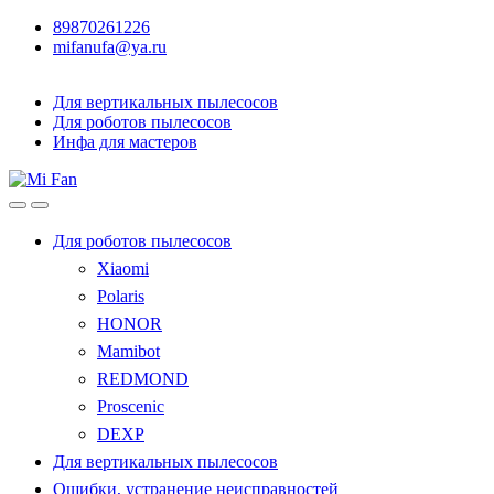
89870261226
mifanufa@ya.ru
Для вертикальных пылесосов
Для роботов пылесосов
Инфа для мастеров
Для роботов пылесосов
Xiaomi
Polaris
HONOR
Mamibot
REDMOND
Proscenic
DEXP
Для вертикальных пылесосов
Ошибки, устранение неисправностей