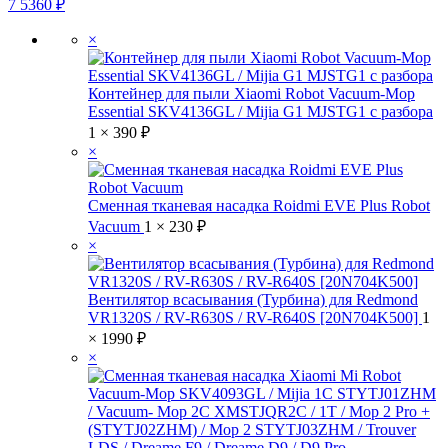
7
5360
₽
×
Контейнер для пыли Xiaomi Robot Vacuum-Mop
Essential SKV4136GL / Mijia G1 MJSTG1 с разбора
1 ×
390
₽
×
Сменная тканевая насадка Roidmi EVE Plus Robot
Vacuum
1 ×
230
₽
×
Вентилятор всасывания (Турбина) для Redmond
VR1320S / RV-R630S / RV-R640S [20N704K500]
1
×
1990
₽
×