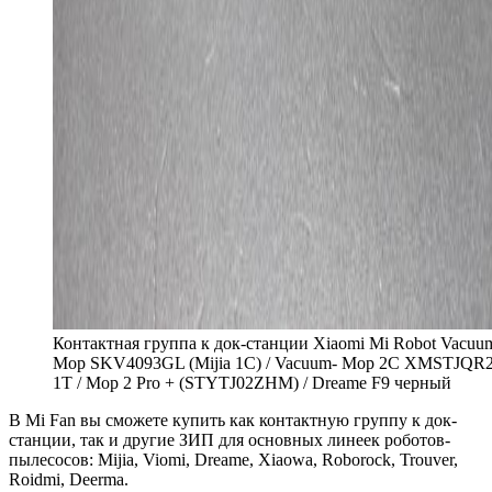
Контактная группа к док-станции Xiaomi Mi Robot Vacuu
Mop SKV4093GL (Mijia 1C) / Vacuum- Mop 2C XMSTJQR2
1T / Mop 2 Pro + (STYTJ02ZHM) / Dreame F9 черный
В Mi Fan вы сможете купить как контактную группу к док-
станции, так и другие ЗИП для основных линеек роботов-
пылесосов: Mijia, Viomi, Dreame, Xiaowa, Roborock, Trouver,
Roidmi, Deerma.