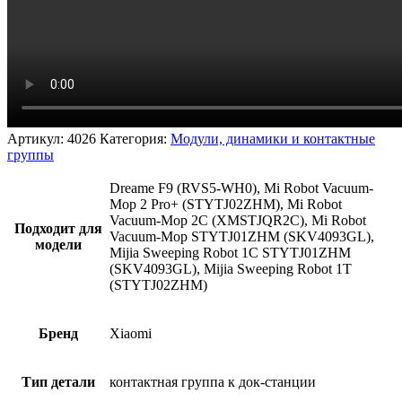
Артикул:
4026
Категория:
Модули, динамики и контактные
группы
Dreame F9 (RVS5-WH0), Mi Robot Vacuum-
Mop 2 Pro+ (STYTJ02ZHM), Mi Robot
Vacuum-Mop 2C (XMSTJQR2C), Mi Robot
Подходит для
Vacuum-Mop STYTJ01ZHM (SKV4093GL),
модели
Mijia Sweeping Robot 1C STYTJ01ZHM
(SKV4093GL), Mijia Sweeping Robot 1T
(STYTJ02ZHM)
Бренд
Xiaomi
Тип детали
контактная группа к док-станции