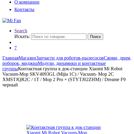
О компании
Контакты
Search
Искать:
Поиск
7
Главная
Магазин
Запчасти для роботов-пылесосов
Сяоми, дрим,
роборок, миджиа
Модули, динамики и контактные
группы
Контактная группа к док-станции Xiaomi Mi Robot
Vacuum-Mop SKV4093GL (Mijia 1C) / Vacuum- Mop 2C
XMSTJQR2C / 1T / Mop 2 Pro + (STYTJ02ZHM) / Dreame F9
черный