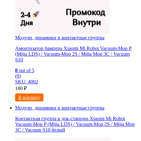
Модули, динамики и контактные группы
Амортизатор бампера Xiaomi Mi Robot Vacuum-Mop P
(Mijia LDS) / Vacuum-Mop 2S / Mijia Mop 3C / Vacuum
S10
0
out of 5
(0)
SKU: 4002
180
₽
В корзину
Модули, динамики и контактные группы
Контактная группа к док-станции Xiaomi Mi Robot
Vacuum-Mop P (Mijia LDS) / Vacuum-Mop 2S / Mijia Mop
3C / Vacuum S10 белый