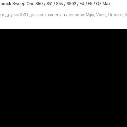
rock Sweep One S50 / S51 / S55 / S502 / E4 / E5 / Q7 Max
и другие ЗИП для всех линеек пылесосов: Mijia, Viomi, Dreame, X