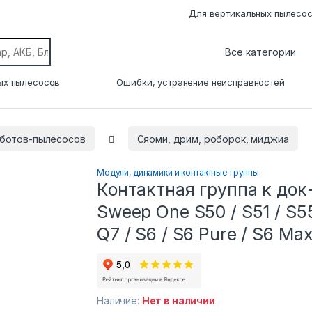
Для вертикальных пылесо
ых пылесосов
Ошибки, устранение неисправностей
оботов-пылесосов
Сяоми, дрим, роборок, миджиа
Модули, динамики и контактные группы
Контактная группа к док
Sweep One S50 / S51 / S55
Q7 / S6 / S6 Pure / S6 Ma
Наличие:
Нет в наличии