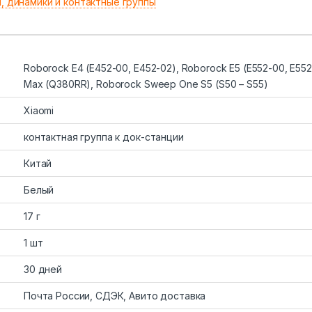
, динамики и контактные группы
Roborock E4 (E452-00, E452-02), Roborock E5 (E552-00, E55
Max (Q380RR), Roborock Sweep One S5 (S50 – S55)
Xiaomi
контактная группа к док-станции
Китай
Белый
17 г
1 шт
30 дней
Почта России, СДЭК, Авито доставка