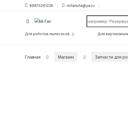
89870261226
mifanufa@ya.ru
Search for:
Для роботов пылесосов
Для вертикальн
Главная
Магазин
Запчасти для р