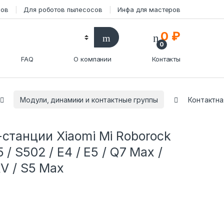
сов
Для роботов пылесосов
Инфа для мастеров
0
₽
0
FAQ
О компании
Контакты
Модули, динамики и контактные группы
Контактная
-станции Xiaomi Mi Roborock
 / S502 / E4 / E5 / Q7 Max /
xV / S5 Max