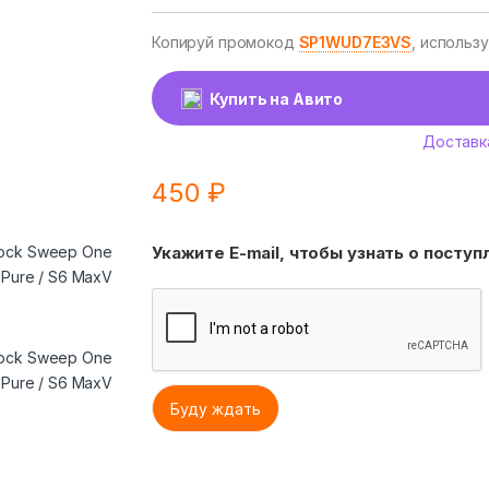
Копируй промокод
SP1WUD7E3VS
, использ
Купить на Авито
Доставк
450
₽
Укажите E-mail, чтобы узнать о посту