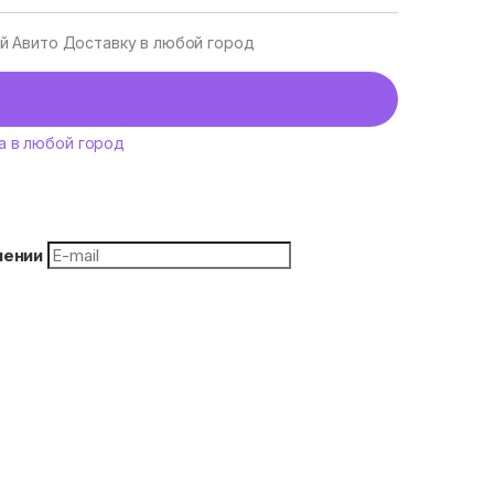
уй Авито Доставку в любой город
а в любой город
плении