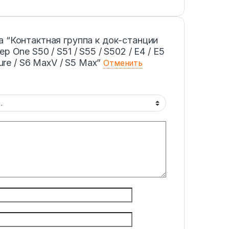
 “Контактная группа к док-станции
 One S50 / S51 / S55 / S502 / E4 / E5
Pure / S6 MaxV / S5 Max”
Отменить