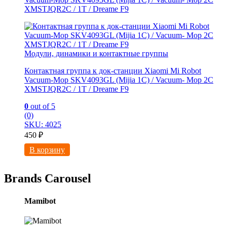
XMSTJQR2C / 1T / Dreame F9
Модули, динамики и контактные группы
Контактная группа к док-станции Xiaomi Mi Robot
Vacuum-Mop SKV4093GL (Mijia 1C) / Vacuum- Mop 2C
XMSTJQR2C / 1T / Dreame F9
0
out of 5
(0)
SKU: 4025
450
₽
В корзину
Brands Carousel
Mamibot