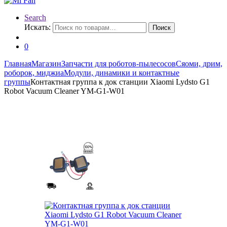
Search
Искать:
Поиск
0
Главная
Магазин
Запчасти для роботов-пылесосов
Сяоми, дрим,
роборок, миджиа
Модули, динамики и контактные
группы
Контактная группа к док станции Xiaomi Lydsto G1
Robot Vacuum Cleaner YM-G1-W01