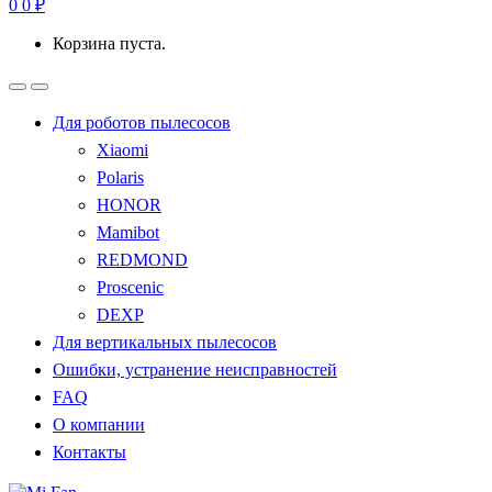
0
0
₽
Корзина пуста.
Для роботов пылесосов
Xiaomi
Polaris
HONOR
Mamibot
REDMOND
Proscenic
DEXP
Для вертикальных пылесосов
Ошибки, устранение неисправностей
FAQ
О компании
Контакты