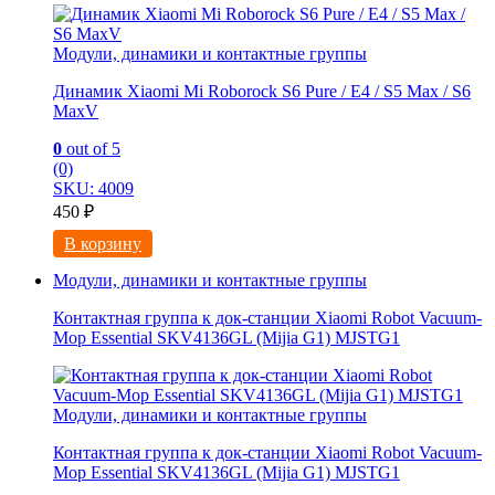
Модули, динамики и контактные группы
Динамик Xiaomi Mi Roborock S6 Pure / E4 / S5 Max / S6
MaxV
0
out of 5
(0)
SKU: 4009
450
₽
В корзину
Модули, динамики и контактные группы
Контактная группа к док-станции Xiaomi Robot Vacuum-
Mop Essential SKV4136GL (Mijia G1) MJSTG1
Модули, динамики и контактные группы
Контактная группа к док-станции Xiaomi Robot Vacuum-
Mop Essential SKV4136GL (Mijia G1) MJSTG1