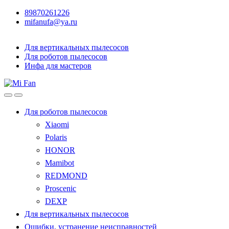
89870261226
mifanufa@ya.ru
Для вертикальных пылесосов
Для роботов пылесосов
Инфа для мастеров
Для роботов пылесосов
Xiaomi
Polaris
HONOR
Mamibot
REDMOND
Proscenic
DEXP
Для вертикальных пылесосов
Ошибки, устранение неисправностей