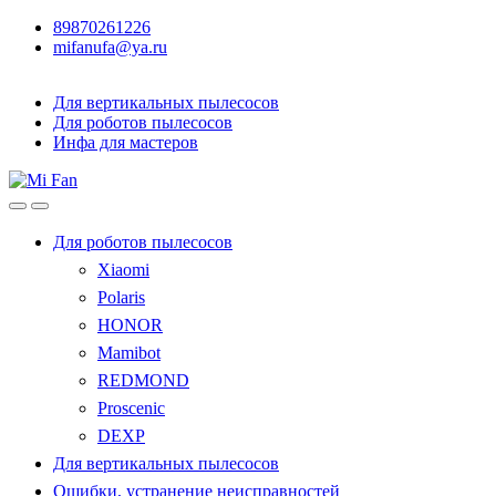
89870261226
mifanufa@ya.ru
Для вертикальных пылесосов
Для роботов пылесосов
Инфа для мастеров
Для роботов пылесосов
Xiaomi
Polaris
HONOR
Mamibot
REDMOND
Proscenic
DEXP
Для вертикальных пылесосов
Ошибки, устранение неисправностей