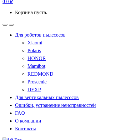
0
0
₽
Корзина пуста.
Для роботов пылесосов
Xiaomi
Polaris
HONOR
Mamibot
REDMOND
Proscenic
DEXP
Для вертикальных пылесосов
Ошибки, устранение неисправностей
FAQ
О компании
Контакты