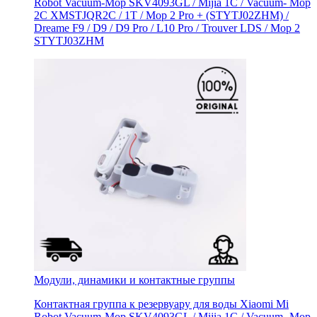
Robot Vacuum-Mop SKV4093GL / Mijia 1C / Vacuum- Mop
2C XMSTJQR2C / 1T / Mop 2 Pro + (STYTJ02ZHM) /
Dreame F9 / D9 / D9 Pro / L10 Pro / Trouver LDS / Mop 2
STYTJ03ZHM
Модули, динамики и контактные группы
Контактная группа к резервуару для воды Xiaomi Mi
Robot Vacuum-Mop SKV4093GL / Mijia 1C / Vacuum- Mop