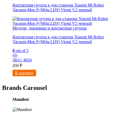
Контактная группа к док-станции Xiaomi Mi Robot
Vacuum-Mop P (Mijia LDS) Viomi V2 черный
Модули, динамики и контактные группы
Контактная группа к док-станции Xiaomi Mi Robot
Vacuum-Mop P (Mijia LDS) Viomi V2 черный
0
out of 5
(0)
SKU: 4024
450
₽
В корзину
Brands Carousel
Mamibot