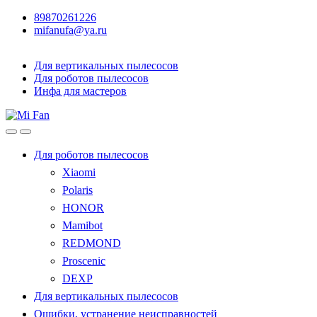
89870261226
mifanufa@ya.ru
Для вертикальных пылесосов
Для роботов пылесосов
Инфа для мастеров
Для роботов пылесосов
Xiaomi
Polaris
HONOR
Mamibot
REDMOND
Proscenic
DEXP
Для вертикальных пылесосов
Ошибки, устранение неисправностей