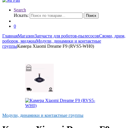
Search
Искать:
Поиск
0
Главная
Магазин
Запчасти для роботов-пылесосов
Сяоми, дрим,
роборок, миджиа
Модули, динамики и контактные
группы
Камера Xiaomi Dreame F9 (RVS5-WH0)
Модули, динамики и контактные группы