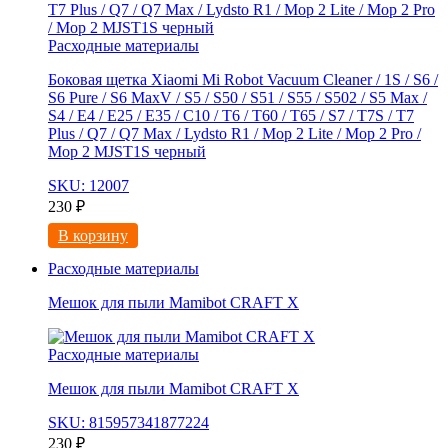
Расходные материалы
Боковая щетка Xiaomi Mi Robot Vacuum Cleaner / 1S / S6 /
S6 Pure / S6 MaxV / S5 / S50 / S51 / S55 / S502 / S5 Max /
S4 / E4 / E25 / E35 / C10 / T6 / T60 / T65 / S7 / T7S / T7
Plus / Q7 / Q7 Max / Lydsto R1 / Mop 2 Lite / Mop 2 Pro /
Mop 2 MJST1S черный
SKU: 12007
230
₽
В корзину
Расходные материалы
Мешок для пыли Mamibot CRAFT X
Расходные материалы
Мешок для пыли Mamibot CRAFT X
SKU: 815957341877224
230
₽