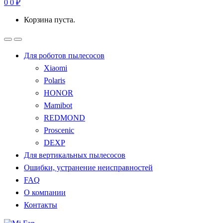
0
0
₽
Корзина пуста.
Для роботов пылесосов
Xiaomi
Polaris
HONOR
Mamibot
REDMOND
Proscenic
DEXP
Для вертикальных пылесосов
Ошибки, устранение неисправностей
FAQ
О компании
Контакты