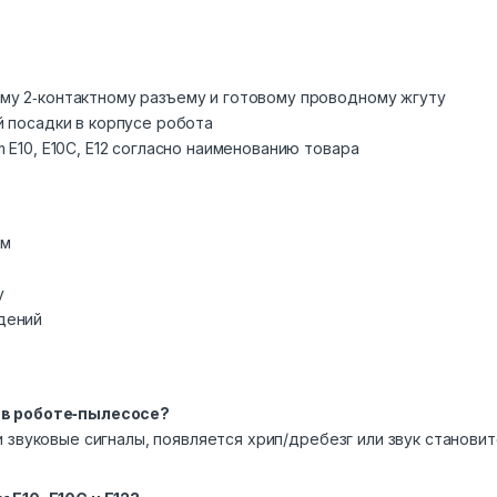
му 2‑контактному разъему и готовому проводному жгуту
й посадки в корпусе робота
 E10, E10C, E12 согласно наименованию товара
ем
у
дений
 в роботе‑пылесосе?
 звуковые сигналы, появляется хрип/дребезг или звук становит