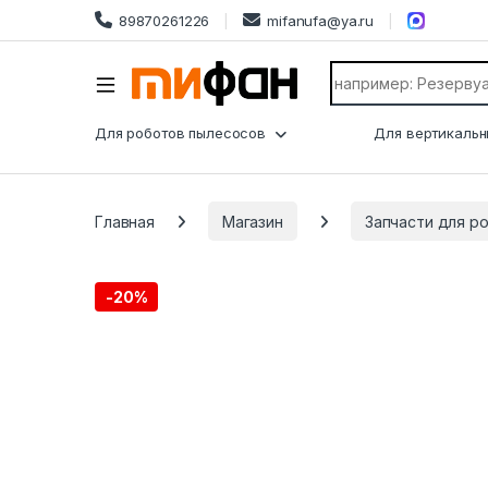
89870261226
mifanufa@ya.ru
Search for:
Для роботов пылесосов
Для вертикальн
Главная
Магазин
Запчасти для р
-
20%