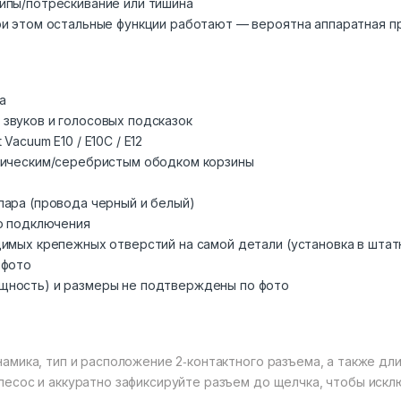
ипы/потрескивание или тишина
при этом остальные функции работают — вероятна аппаратная 
а
звуков и голосовых подсказок
Vacuum E10 / E10C / E12
ллическим/серебристым ободком корзины
пара (провода черный и белый)
го подключения
димых крепежных отверстий на самой детали (установка в шта
 фото
щность) и размеры не подтверждены по фото
амика, тип и расположение 2‑контактного разъема, а также дли
есос и аккуратно зафиксируйте разъем до щелчка, чтобы искл