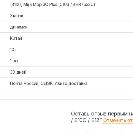
(B112), Mijia Mop 3С Рlus (C103 / BНR7533С)
Xiaomi
динамик
Китай
10 г
1 шт
30 дней
Почта России, СДЭК, Авито доставка
Оставь отзыв первым н
/ E10C / E12”
Отменить от