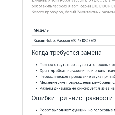
Динамик Xiaomi Robot Vacuum E10 / E10C / E12
роботах‑пылесосах Xiaomi серий E10, E10C и 
белого проводов, белый 2‑контактный разъем
Модель
Xiaomi Robot Vacuum E10 / E10C / E12
Когда требуется замена
Полное отсутствие звуков и голосовых 
Хрип, дребезг, искажения или очень тихи
Периодическое пропадание звука при ви
Механические повреждения мембраны, сл
Разъем динамика не фиксируется из‑за и
Ошибки при неисправности
Робот выполняет функции, но голосовые 