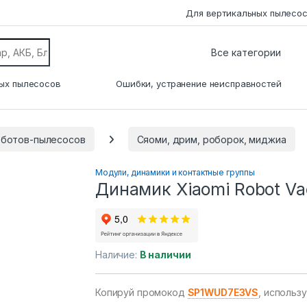
Для вертикальных пылесо
ых пылесосов
Ошибки, устранение неисправностей
оботов-пылесосов
Сяоми, дрим, роборок, миджиа
Модули, динамики и контактные группы
Динамик Xiaomi Robot Vac
Наличие:
В наличии
Копируй промокод
SP1WUD7E3VS
, использ