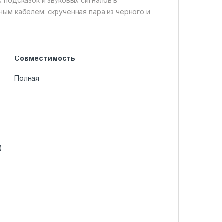
х подсказок и звуковых сигналов в
ным кабелем: скрученная пара из черного и
Совместимость
Полная
)