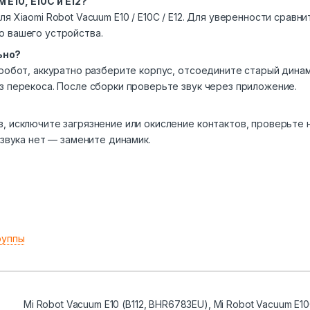
E10, E10C и E12?
 Xiaomi Robot Vacuum E10 / E10C / E12. Для уверенности сравни
ю вашего устройства.
ьно?
 робот, аккуратно разберите корпус, отсоедините старый динам
з перекоса. После сборки проверьте звук через приложение.
, исключите загрязнение или окисление контактов, проверьте 
 звука нет — замените динамик.
руппы
Mi Robot Vacuum E10 (B112, ВНR6783ЕU), Mi Robot Vacuum E10