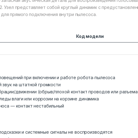
 — запасная акустическая деталь для воспроизведения голосовы
E12. Узел представляет собой круглый динамик с предустановлен
 для прямого подключения внутри пылесоса.
Код модели
оповещений при включении и работе робота‑пылесоса
й звук на штатной громкости
брации/движении (обрыв/плохой контакт проводов или разъема
еды влаги или коррозии на корзине динамика
зноса — контакт нестабильный
подсказки и системные сигналы не воспроизводятся