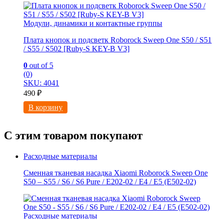
Модули, динамики и контактные группы
Плата кнопок и подсветк Roborock Sweep One S50 / S51
/ S55 / S502 [Ruby-S KEY-B V3]
0
out of 5
(0)
SKU: 4041
490
₽
В корзину
С этим товаром покупают
Расходные материалы
Сменная тканевая насадка Xiaomi Roborock Sweep One
S50 – S55 / S6 / S6 Pure / E202-02 / E4 / E5 (E502-02)
Расходные материалы