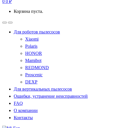
0
0
₽
Корзина пуста.
Для роботов пылесосов
Xiaomi
Polaris
HONOR
Mamibot
REDMOND
Proscenic
DEXP
Для вертикальных пылесосов
Ошибки, устранение неисправностей
FAQ
О компании
Контакты