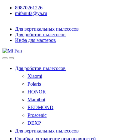
89870261226
mifanufa@ya.ru
Для вертикальных пылесосов
Для роботов пылесосов
Инфа для мастеров
Для роботов пылесосов
Xiaomi
Polaris
HONOR
Mamibot
REDMOND
Proscenic
DEXP
Для вертикальных пылесосов
Ошибки, устранение неисправностей