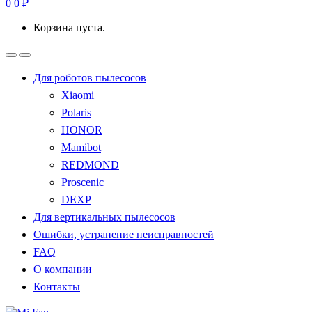
0
0
₽
Корзина пуста.
Для роботов пылесосов
Xiaomi
Polaris
HONOR
Mamibot
REDMOND
Proscenic
DEXP
Для вертикальных пылесосов
Ошибки, устранение неисправностей
FAQ
О компании
Контакты