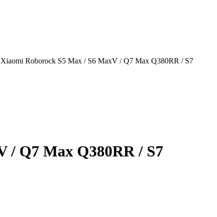
 Xiaomi Roborock S5 Max / S6 MaxV / Q7 Max Q380RR / S7
V / Q7 Max Q380RR / S7