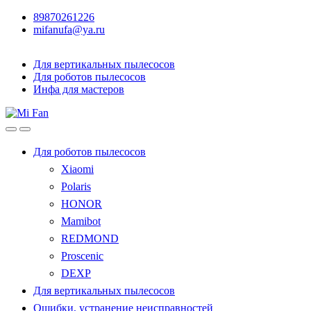
89870261226
mifanufa@ya.ru
Для вертикальных пылесосов
Для роботов пылесосов
Инфа для мастеров
Для роботов пылесосов
Xiaomi
Polaris
HONOR
Mamibot
REDMOND
Proscenic
DEXP
Для вертикальных пылесосов
Ошибки, устранение неисправностей