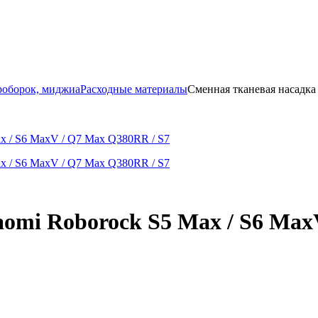
роборок, миджиа
Расходные материалы
Сменная тканевая насадка
omi Roborock S5 Max / S6 Max