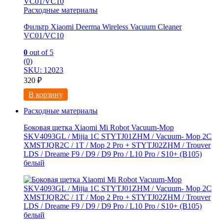
Расходные материалы
Фильтр Xiaomi Deerma Wireless Vacuum Cleaner
VC01/VC10
0
out of 5
(0)
SKU: 12023
320
₽
В корзину
Расходные материалы
Боковая щетка Xiaomi Mi Robot Vacuum-Mop
SKV4093GL / Mijia 1C STYTJ01ZHM / Vacuum- Mop 2C
XMSTJQR2C / 1T / Mop 2 Pro + STYTJ02ZHM / Trouver
LDS / Dreame F9 / D9 / D9 Pro / L10 Pro / S10+ (B105)
белый