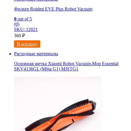
Фильтр Roidmi EVE Plus Robot Vacuum
0
out of 5
(0)
SKU: 12021
360
₽
В корзину
Расходные материалы
Основная щетка Xiaomi Robot Vacuum-Mop Essential
SKV4136GL (Mijia G1) MJSTG1