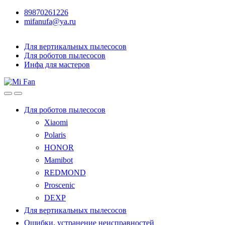
89870261226
mifanufa@ya.ru
Для вертикальных пылесосов
Для роботов пылесосов
Инфа для мастеров
Для роботов пылесосов
Xiaomi
Polaris
HONOR
Mamibot
REDMOND
Proscenic
DEXP
Для вертикальных пылесосов
Ошибки, устранение неисправностей