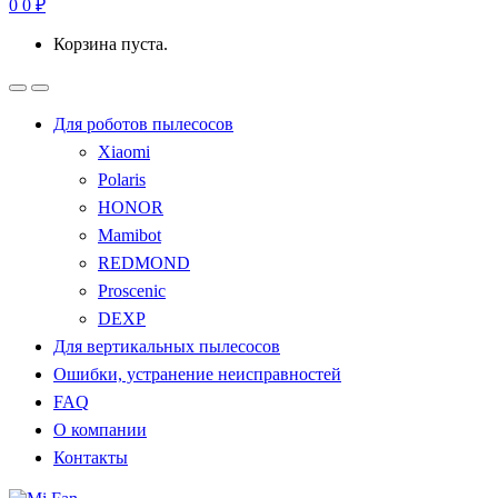
0
0
₽
Корзина пуста.
Для роботов пылесосов
Xiaomi
Polaris
HONOR
Mamibot
REDMOND
Proscenic
DEXP
Для вертикальных пылесосов
Ошибки, устранение неисправностей
FAQ
О компании
Контакты