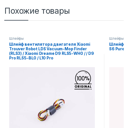
Похожие товары
Шлейфы
Шлейфы
Шлейф вентилятора двигателя Xiaomi
Шлейф л
Trouver Robot LDS Vacuum-Mop Finder
S6 Pure 
(RLS3) / Xiaomi Dreame D9 RLS5-WH0 / / D9
Pro RLS5-BL0 / L10 Pro