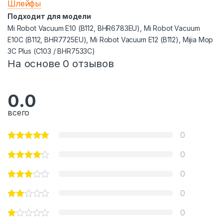
Шлейфы
Подходит для модели
Mi Robot Vacuum E10 (B112, ВНR6783ЕU), Mi Robot Vacuum
E10C (B112, BHR7725EU), Mi Robot Vacuum E12 (B112), Mijia Mop
3С Рlus (C103 / BНR7533С)
На основе 0 отзывов
0.0
всего
0
0
0
0
0