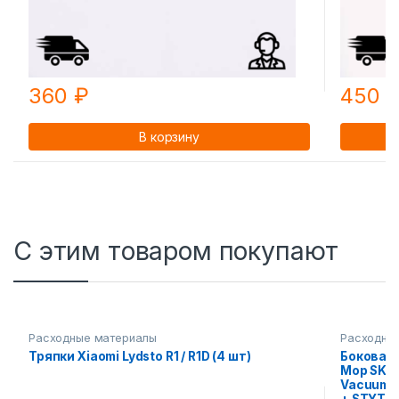
360
₽
450
В корзину
С этим товаром покупают
Расходные материалы
Расходны
Тряпки Xiaomi Lydsto R1 / R1D (4 шт)
Боковая 
Mop SKV4
Vacuum- 