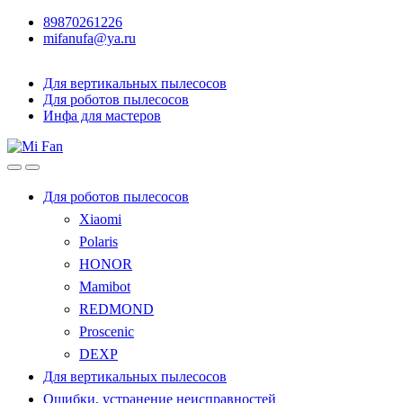
89870261226
mifanufa@ya.ru
Для вертикальных пылесосов
Для роботов пылесосов
Инфа для мастеров
Для роботов пылесосов
Xiaomi
Polaris
HONOR
Mamibot
REDMOND
Proscenic
DEXP
Для вертикальных пылесосов
Ошибки, устранение неисправностей