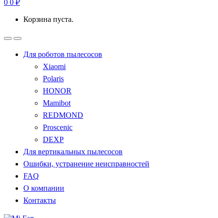
0
0
₽
Корзина пуста.
Для роботов пылесосов
Xiaomi
Polaris
HONOR
Mamibot
REDMOND
Proscenic
DEXP
Для вертикальных пылесосов
Ошибки, устранение неисправностей
FAQ
О компании
Контакты