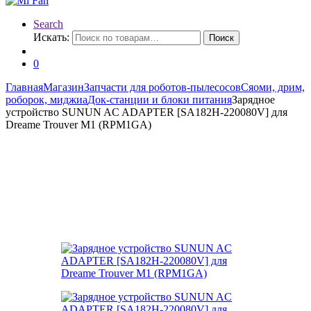
Search
Искать:
Поиск
0
Главная
Магазин
Запчасти для роботов-пылесосов
Сяоми, дрим,
роборок, миджиа
Док-станции и блоки питания
Зарядное
устройство SUNUN AC ADAPTER [SA182H-220080V] для
Dreame Trouver M1 (RPM1GA)