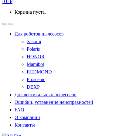
0
0
₽
Корзина пуста.
Для роботов пылесосов
Xiaomi
Polaris
HONOR
Mamibot
REDMOND
Proscenic
DEXP
Для вертикальных пылесосов
Ошибки, устранение неисправностей
FAQ
О компании
Контакты