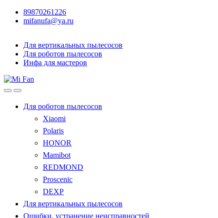
89870261226
mifanufa@ya.ru
Для вертикальных пылесосов
Для роботов пылесосов
Инфа для мастеров
Для роботов пылесосов
Xiaomi
Polaris
HONOR
Mamibot
REDMOND
Proscenic
DEXP
Для вертикальных пылесосов
Ошибки, устранение неисправностей