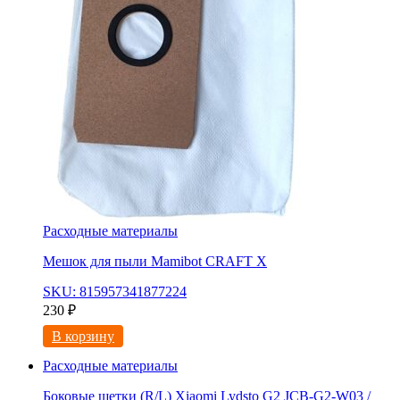
Расходные материалы
Мешок для пыли Mamibot CRAFT X
SKU: 815957341877224
230
₽
В корзину
Расходные материалы
Боковые щетки (R/L) Xiaomi Lydsto G2 JCB-G2-W03 /