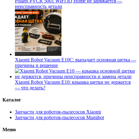
Polaris PVCR 5001 WIFI IQ Home не заряжается —
неисправность детали
Xiaomi Robot Vacuum E10C: выпадает основная щетка —
причины и решение
Xiaomi Robot Vacuum E10: крышка щетки не держится
— что делать?
Каталог
Запчасти для роботов-пылесосов Xiaomi
Запчасти для роботов-пылесосов Mamibot
Меню