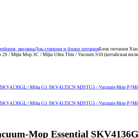
роборок, миджиа
Док-станции и блоки питания
Блок питания Xiao
/ Mijia Mop 3C / Mijia Ultra Thin / Vacuum S10 (китайская вилк
acuum-Mop Essential SKV4136G