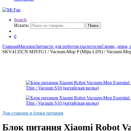
Search
Искать:
Поиск
0
Главная
Магазин
Запчасти для роботов-пылесосов
Сяоми, дрим, 
SKV4135CN MJSTG1 / Vacuum-Mop P (Mijia LDS) / Vacuum-Mop 2S 
Док-станции и блоки питания
Блок питания Xiaomi Robot V