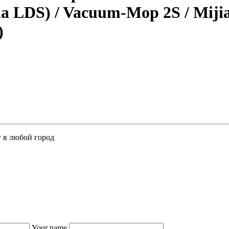
LDS) / Vacuum-Mop 2S / Mijia 
)
у в любой город
Your name