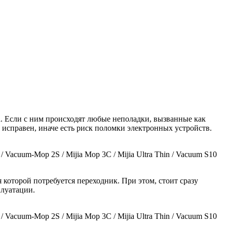
ва. Если с ним происходят любые неполадки, вызванные как
 исправен, иначе есть риск поломки электронных устройств.
acuum-Mop 2S / Mijia Mop 3C / Mijia Ultra Thin / Vacuum S10
 которой потребуется переходник. При этом, стоит сразу
плуатации.
acuum-Mop 2S / Mijia Mop 3C / Mijia Ultra Thin / Vacuum S10