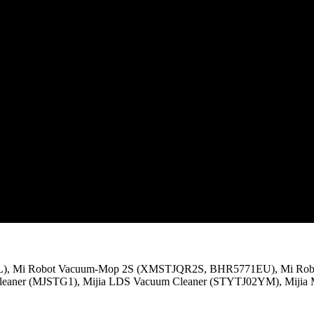
), Mi Robot Vacuum-Mop 2S (XMSTJQR2S, BHR5771EU), Mi Robot
eaner (MJSTG1), Mijia LDS Vacuum Cleaner (STYTJ02YM), Mijia 