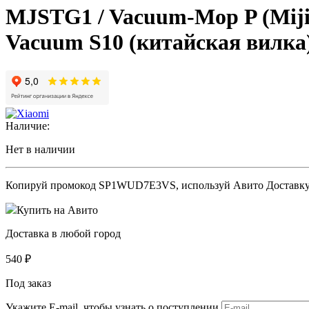
MJSTG1 / Vacuum-Mop P (Mijia 
Vacuum S10 (китайская вилка
Наличие:
Нет в наличии
Копируй промокод
SP1WUD7E3VS
, используй Авито Доставк
Купить на Авито
Доставка в любой город
540
₽
Под заказ
Укажите E-mail, чтобы узнать о поступлении