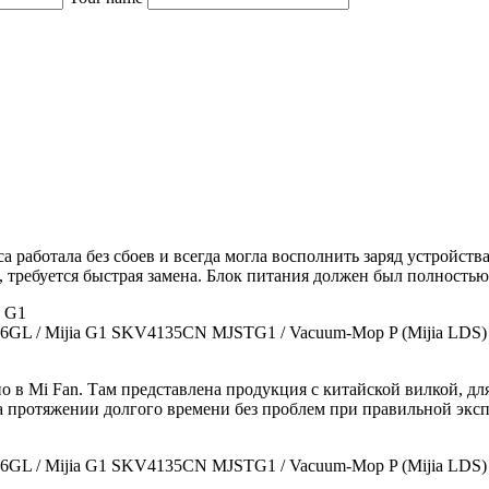
са работала без сбоев и всегда могла восполнить заряд устройст
, требуется быстрая замена. Блок питания должен был полностью
GL / Mijia G1 SKV4135CN MJSTG1 / Vacuum-Mop P (Mijia LDS) / V
 в Mi Fan. Там представлена продукция с китайской вилкой, для
 на протяжении долгого времени без проблем при правильной экс
GL / Mijia G1 SKV4135CN MJSTG1 / Vacuum-Mop P (Mijia LDS) / V