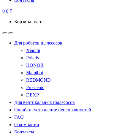
Контакты
0
0
₽
Корзина пуста.
Для роботов пылесосов
Xiaomi
Polaris
HONOR
Mamibot
REDMOND
Proscenic
DEXP
Для вертикальных пылесосов
Ошибки, устранение неисправностей
FAQ
О компании
Контакты