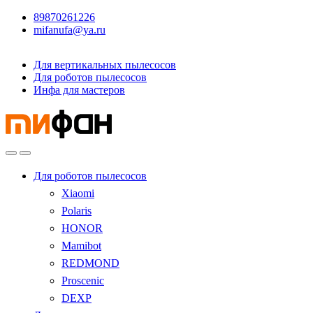
89870261226
mifanufa@ya.ru
Для вертикальных пылесосов
Для роботов пылесосов
Инфа для мастеров
Для роботов пылесосов
Xiaomi
Polaris
HONOR
Mamibot
REDMOND
Proscenic
DEXP