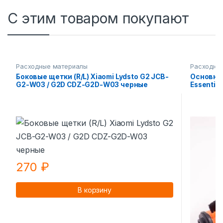
С этим товаром покупают
Расходные материалы
Расходны
Боковые щетки (R/L) Xiaomi Lydsto G2 JCB-
Основная
G2-W03 / G2D CDZ-G2D-W03 черные
Essentia
270
₽
В корзину