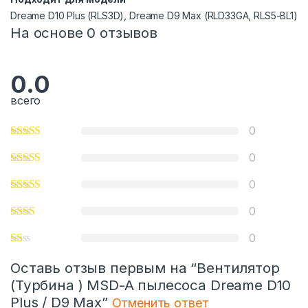
Drеаmе D10 Рlus (RLS3D), Drеаmе D9 Max (RLD33GА, RLS5-BL1)
На основе 0 отзывов
0.0
всего
0
0
0
0
0
Оставь отзыв первым на “Вентилятор
(Турбина ) MSD-A пылесоса Dreame D10
Plus / D9 Max”
Отменить ответ