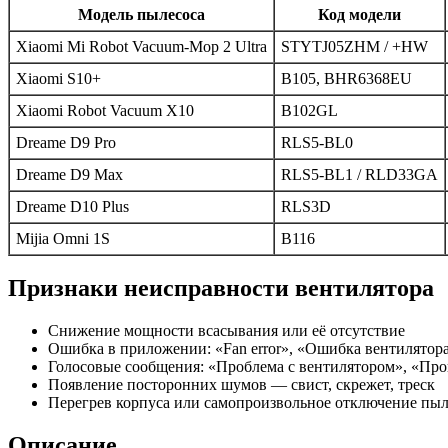
Модель пылесоса
Код модели
Xiaomi Mi Robot Vacuum-Mop 2 Ultra
STYTJ05ZHM / +HW
Xiaomi S10+
B105, BHR6368EU
Xiaomi Robot Vacuum X10
B102GL
Dreame D9 Pro
RLS5-BL0
Dreame D9 Max
RLS5-BL1 / RLD33GA
Dreame D10 Plus
RLS3D
Mijia Omni 1S
B116
Признаки неисправности вентилятора
Снижение мощности всасывания или её отсутствие
Ошибка в приложении: «Fan error», «Ошибка вентилятор
Голосовые сообщения: «Проблема с вентилятором», «Про
Появление посторонних шумов — свист, скрежет, треск
Перегрев корпуса или самопроизвольное отключение пыл
Описание