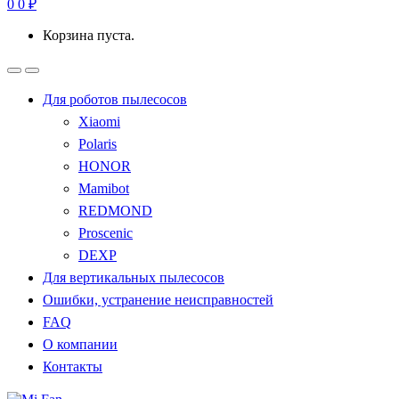
0
0
₽
Корзина пуста.
Для роботов пылесосов
Xiaomi
Polaris
HONOR
Mamibot
REDMOND
Proscenic
DEXP
Для вертикальных пылесосов
Ошибки, устранение неисправностей
FAQ
О компании
Контакты