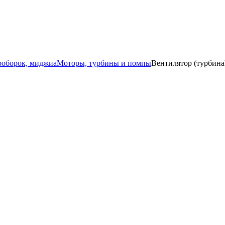
роборок, миджиа
Моторы, турбины и помпы
Вентилятор (турбина)