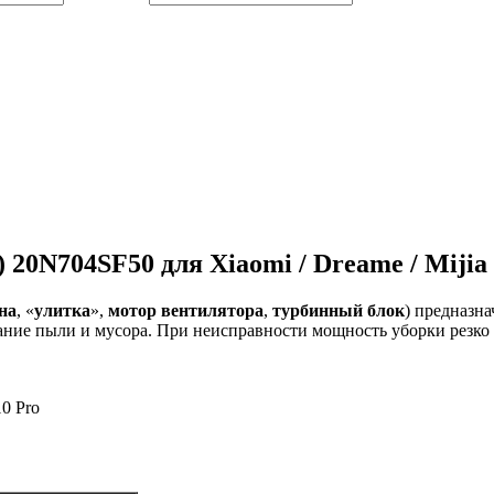
 20N704SF50 для Xiaomi / Dreame / Mijia
на
, «
улитка
»,
мотор вентилятора
,
турбинный блок
) предназн
ывание пыли и мусора. При неисправности мощность уборки резко
10 Pro