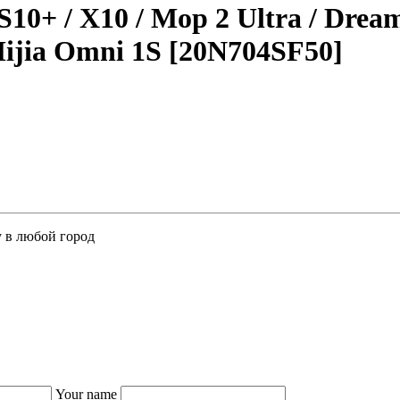
0+ / X10 / Мop 2 Ultra / Dream
 Мijiа Оmni 1S [20N704SF50]
у в любой город
Your name