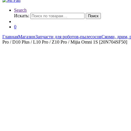
Search
Искать:
Поиск
0
Главная
Магазин
Запчасти для роботов-пылесосов
Сяоми, дрим, 
Pro / D10 Plus / L10 Pro / Z10 Pro / Мijiа Оmni 1S [20N704SF50]