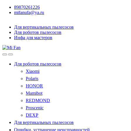
89870261226
mifanufa@ya.ru
Для вертикальных пылесосов
Для роботов пылесосов
Инфа для мастеров
Для роботов пылесосов
Xiaomi
Polaris
HONOR
Mamibot
REDMOND
Proscenic
DEXP
Для вертикальных пылесосов
Ошибки, устранение неисправностей