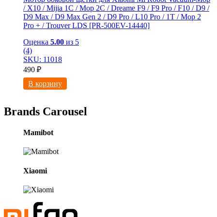
/ X10 / Mijia 1C / Mop 2C / Dreame F9 / F9 Pro / F10 / D9 /
D9 Max / D9 Мах Gen 2 / D9 Pro / L10 Pro / 1T / Mop 2
Pro + / Trouver LDS [PR-500EV-14440]
Оценка
5.00
из 5
(4)
SKU: 11018
490
₽
В корзину
Brands Carousel
Mamibot
Xiaomi