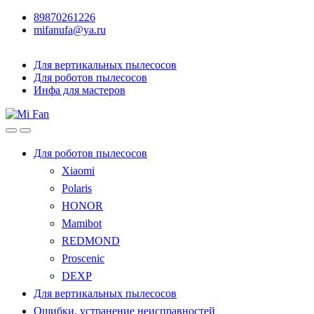
89870261226
mifanufa@ya.ru
Для вертикальных пылесосов
Для роботов пылесосов
Инфа для мастеров
Для роботов пылесосов
Xiaomi
Polaris
HONOR
Mamibot
REDMOND
Proscenic
DEXP
Для вертикальных пылесосов
Ошибки, устранение неисправностей