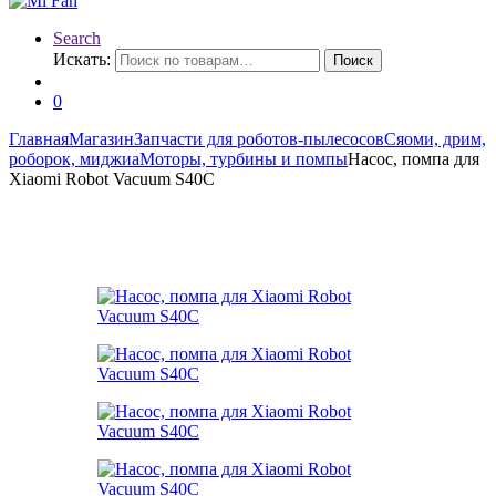
Search
Искать:
Поиск
0
Главная
Магазин
Запчасти для роботов-пылесосов
Сяоми, дрим,
роборок, миджиа
Моторы, турбины и помпы
Насос, помпа для
Xiaomi Robot Vacuum S40C