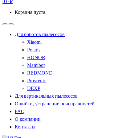
0
0
₽
Корзина пуста.
Для роботов пылесосов
Xiaomi
Polaris
HONOR
Mamibot
REDMOND
Proscenic
DEXP
Для вертикальных пылесосов
Ошибки, устранение неисправностей
FAQ
О компании
Контакты