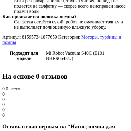
Если резервуар заполнен, трубка чистая, но вода не
подается на салфетку — скорее всего неисправен насос
подачи воды.
Как проявляется поломка помпы?
Салфетка остаётся сухой, робот не смачивает тряпку и
не выполняет полноценную влажную уборку.
Артикул:
815957341877659
Категория:
Моторы, турбины и
помпы
Подходит для
Mi Robot Vacuum S40С (E101,
модели
BHR9664EU)
На основе 0 отзывов
0.0
всего
0
0
0
0
0
Оставь отзыв первым на “Насос, помпа для