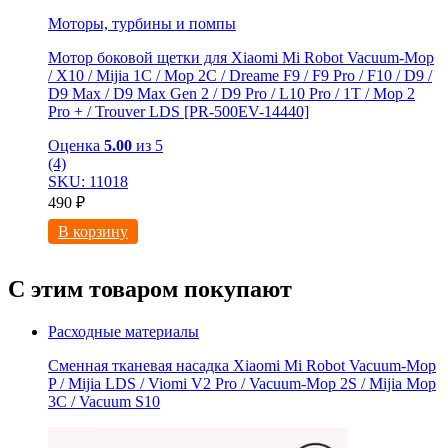
Моторы, турбины и помпы
Мотор боковой щетки для Xiaomi Mi Robot Vacuum-Mop
/ X10 / Mijia 1C / Mop 2C / Dreame F9 / F9 Pro / F10 / D9 /
D9 Max / D9 Мах Gen 2 / D9 Pro / L10 Pro / 1T / Mop 2
Pro + / Trouver LDS [PR-500EV-14440]
Оценка
5.00
из 5
(4)
SKU: 11018
490
₽
В корзину
С этим товаром покупают
Расходные материалы
Сменная тканевая насадка Xiaomi Mi Robot Vacuum-Mop
P / Mijia LDS / Viomi V2 Pro / Vacuum-Mop 2S / Mijia Mop
3C / Vacuum S10