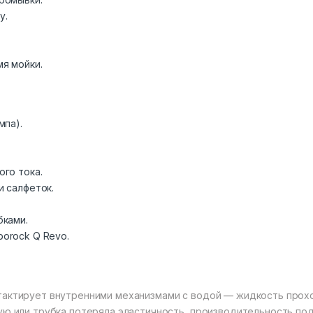
у.
я мойки.
мпа).
ого тока.
и салфеток.
бками.
orock Q Revo.
нтактирует внутренними механизмами с водой — жидкость прох
хую или трубка потеряла эластичность, производительность по