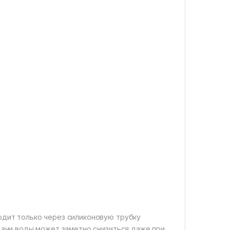
одит только через силиконовую трубку
дачи воды может заметно снизиться даже при