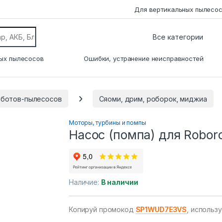
Для вертикальных пылесо
ых пылесосов
Ошибки, устранение неисправностей
оботов-пылесосов
Сяоми, дрим, роборок, миджиа
Моторы, турбины и помпы
Насос (помпа) для Robor
Наличие:
В наличии
Копируй промокод
SP1WUD7E3VS
, использ