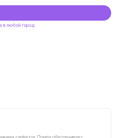
а в любой город
ромывки салфеток. Помпа обеспечивает