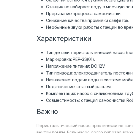
Станция не набирает воду в моечную зон
Прерывание процесса самоочистки.
Снижение качества промывки салфеток.
Необычные звуки работы станции во врем
Характеристики
Тип детали: перистальтический насос (по
Маркировка: PEP-3S(01).
Напряжение питания: DC 12V.
Тип привода: электродвигатель постоянн
Назначение: подача воды в системе мойк
Подключение: штатный разъём.
Комплектация: насос с силиконовыми тру
Совместимость: станция самоочистки Rob
Важно
Перистальтический насос практически не ко
внутри помпы. Если насос долго работал всу