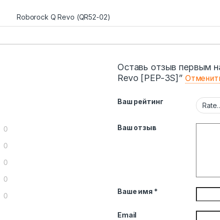
Roborock Q Revo (QR52-02)
Оставь отзыв первым н
Revo [PEP-3S]”
Отменит
Ваш рейтинг
Ваш отзыв
0
0
0
0
Ваше имя
*
0
Email