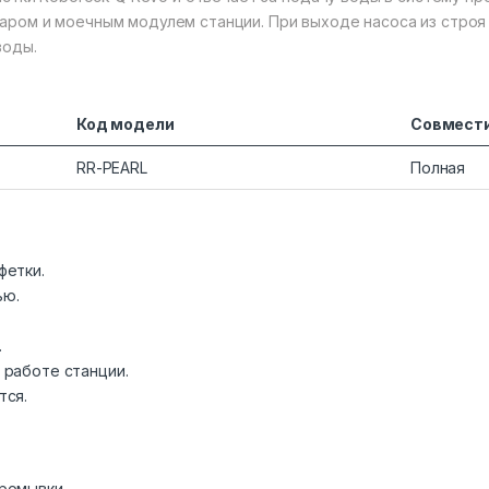
ром и моечным модулем станции. При выходе насоса из строя
воды.
Код модели
Совмест
RR-PEARL
Полная
фетки.
ью.
.
.
 работе станции.
тся.
ромывки.