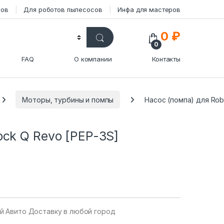
сов
Для роботов пылесосов
Инфа для мастеров
0
₽
0
FAQ
О компании
Контакты
Моторы, турбины и помпы
Насос (помпа) для Rob
ock Q Revo [PEP-3S]
уй Авито Доставку в любой город