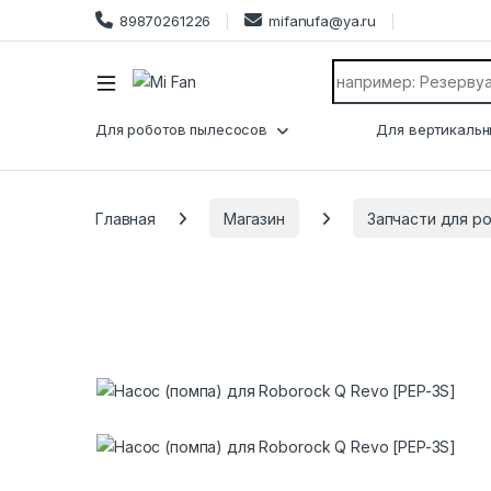
89870261226
mifanufa@ya.ru
Search for:
Для роботов пылесосов
Для вертикальн
Главная
Магазин
Запчасти для р