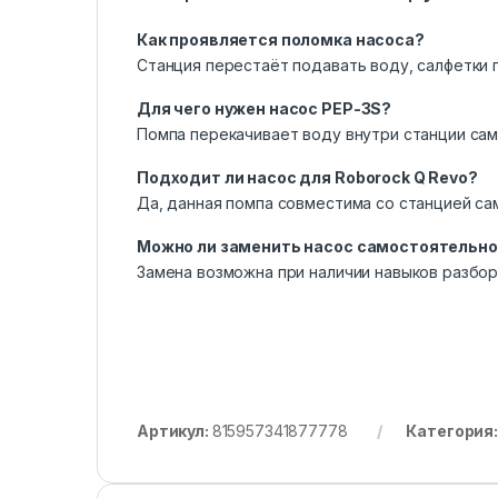
Как проявляется поломка насоса?
Станция перестаёт подавать воду, салфетки 
Для чего нужен насос PEP-3S?
Помпа перекачивает воду внутри станции са
Подходит ли насос для Roborock Q Revo?
Да, данная помпа совместима со станцией са
Можно ли заменить насос самостоятельно
Замена возможна при наличии навыков разбор
Артикул:
815957341877778
Категория