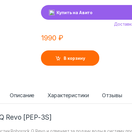
Купить на Авито
Доставк
1990
₽
В корзину
Описание
Характеристики
Отзывы
Q Revo [PEP-3S]
истки Roborock Q Revo и отвечает за подачу воды в систему п