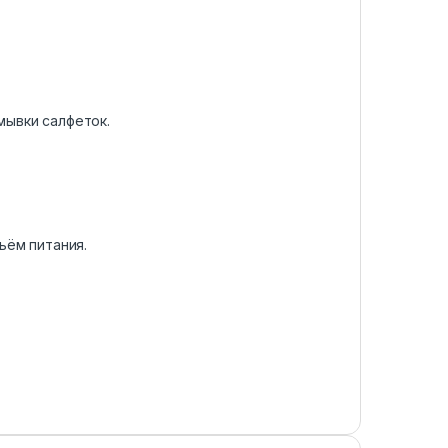
мывки салфеток.
ъём питания.