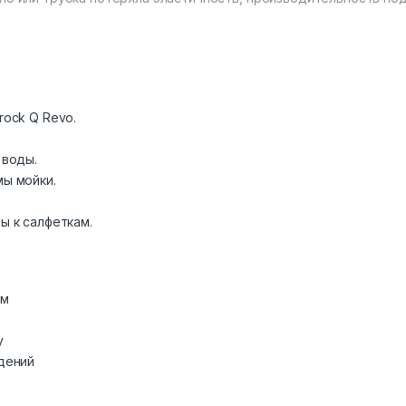
ock Q Revo.
 воды.
ы мойки.
ы к салфеткам.
ем
у
дений