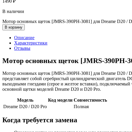
1490
₽
В наличии
Мотор основных щеток [JMRS-390PH-3081] для Dreame D20 / D2
В корзину
Описание
Характеристики
Отзывы
Мотор основных щеток [JMRS-390PH-308
Мотор основных щеток [JMRS-390PH-3081] для Dreame D20 / D2
представляет собой серебристый цилиндрический двигатель 
выходными гнездами (серое и желтое вставки), подключаемый 
основной щетки моделей Dreame D20 и D20 Pro.
Модель
Код модели
Совместимость
Dreame D20 / D20 Pro
Полная
Когда требуется замена