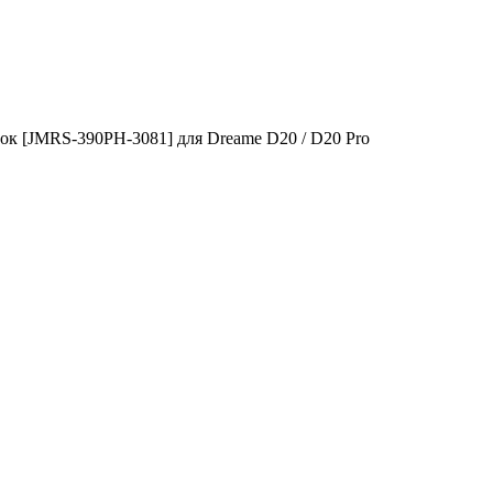
к [JMRS-390PH-3081] для Dreame D20 / D20 Pro