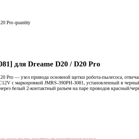
0 Pro quantity
1] для Dreame D20 / D20 Pro
0 Pro — узел привода основной щетки робота‑пылесоса, отвеча
DC12V с маркировкой JMRS-390PH-3081, установленный в черны
через белый 2‑контактный разъем на паре проводов красный/чер