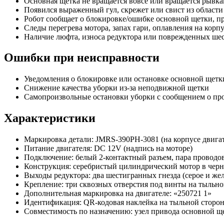
Основная щетка не вращается вовсе или вращается рывка
Появился выраженный гул, скрежет или свист из област
Робот сообщает о блокировке/ошибке основной щетки, пр
Следы перегрева мотора, запах гари, оплавления на корп
Наличие люфта, износа редуктора или поврежденных ше
Ошибки при неисправности
Уведомления о блокировке или остановке основной щет
Снижение качества уборки из‑за неподвижной щетки
Самопроизвольные остановки уборки с сообщением о пр
Характеристики
Маркировка детали: JMRS-390PH-3081 (на корпусе двигат
Питание двигателя: DC 12V (надпись на моторе)
Подключение: белый 2‑контактный разъем, пара проводо
Конструкция: серебристый цилиндрический мотор в черн
Выходы редуктора: два шестигранных гнезда (серое и жел
Крепление: три сквозных отверстия под винты на тыльно
Дополнительная маркировка на двигателе: «250721 1»
Идентификация: QR‑кодовая наклейка на тыльной сторон
Совместимость по назначению: узел привода основной ще