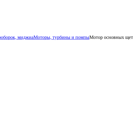
роборок, миджиа
Моторы, турбины и помпы
Мотор основных щето