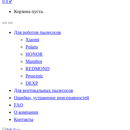
0
0
₽
Корзина пуста.
Для роботов пылесосов
Xiaomi
Polaris
HONOR
Mamibot
REDMOND
Proscenic
DEXP
Для вертикальных пылесосов
Ошибки, устранение неисправностей
FAQ
О компании
Контакты