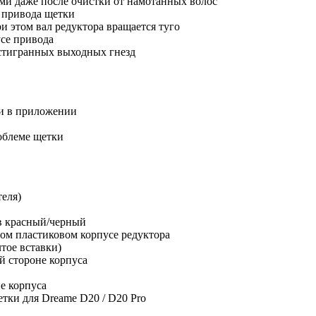
ми даже после очистки от намотанных волос
и привода щетки
и этом вал редуктора вращается туго
усе привода
стигранных выходных гнезд
ки в приложении
облеме щетки
еля)
в красный/черный
ом пластиковом корпусе редуктора
тое вставки)
й стороне корпуса
е корпуса
тки для Dreame D20 / D20 Pro