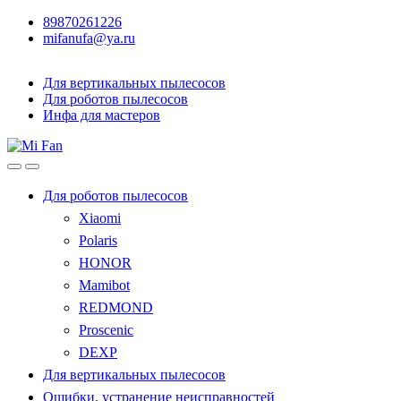
89870261226
mifanufa@ya.ru
Для вертикальных пылесосов
Для роботов пылесосов
Инфа для мастеров
Для роботов пылесосов
Xiaomi
Polaris
HONOR
Mamibot
REDMOND
Proscenic
DEXP
Для вертикальных пылесосов
Ошибки, устранение неисправностей