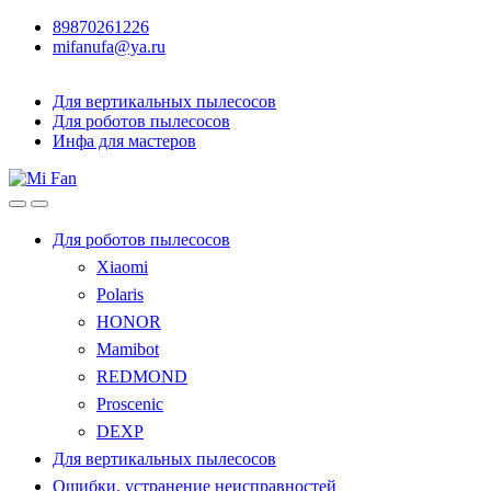
89870261226
mifanufa@ya.ru
Для вертикальных пылесосов
Для роботов пылесосов
Инфа для мастеров
Для роботов пылесосов
Xiaomi
Polaris
HONOR
Mamibot
REDMOND
Proscenic
DEXP
Для вертикальных пылесосов
Ошибки, устранение неисправностей