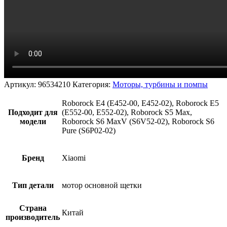
Артикул:
96534210
Категория:
Моторы, турбины и помпы
Roborock E4 (E452-00, E452-02), Roborock E5
Подходит для
(E552-00, E552-02), Roborock S5 Max,
модели
Roborock S6 MaxV (S6V52-02), Roborock S6
Pure (S6P02-02)
Бренд
Xiaomi
Тип детали
мотор основной щетки
Страна
Китай
производитель