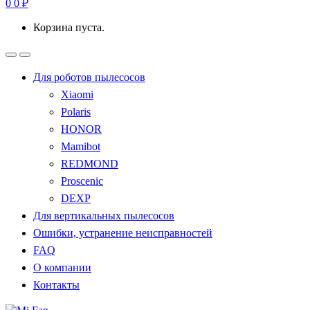
0
0
₽
Корзина пуста.
Для роботов пылесосов
Xiaomi
Polaris
HONOR
Mamibot
REDMOND
Proscenic
DEXP
Для вертикальных пылесосов
Ошибки, устранение неисправностей
FAQ
О компании
Контакты