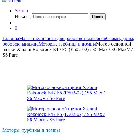
Search
Искать:
Поиск
0
Главная
Магазин
Запчасти для роботов-пылесосов
Сяоми, дрим,
роборок, миджиа
Моторы, турбины и помпы
Мотор основной
щетки Xiaomi Roborock E4 / E5 (E502-02) / S5 Max / S6 MaxV /
S6 Pure
Моторы, турбины и помпы