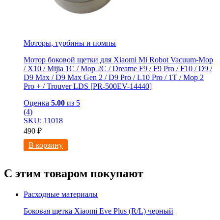
Моторы, турбины и помпы
Мотор боковой щетки для Xiaomi Mi Robot Vacuum-Mop
/ X10 / Mijia 1C / Mop 2C / Dreame F9 / F9 Pro / F10 / D9 /
D9 Max / D9 Мах Gen 2 / D9 Pro / L10 Pro / 1T / Mop 2
Pro + / Trouver LDS [PR-500EV-14440]
Оценка
5.00
из 5
(4)
SKU: 11018
490
₽
В корзину
С этим товаром покупают
Расходные материалы
Боковая щетка Xiaomi Eve Plus (R/L) черный