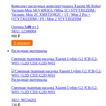
Комплект расходных комплектующих Xiaomi Mi Robot
Vacuum-Mop SKV4093GL (Mijia 1C) STYTJ01ZHM /
Vacuum- Mop 2C XMSTJQR2C / 1T / Mop 2 Pro +
(STYTJ02ZHM) / F9 / Mop 2 STYTJ03ZHM
Оценка
5.00
из 5
SKU: 12346004
990
₽
В корзину
Расходные материалы
Сменная тканевая насадка Xiaomi Lydsto G2 JCB-G2-
W03 / G2D CDZ-G2D-W03
Расходные материалы
Сменная тканевая насадка Xiaomi Lydsto G2 JCB-G2-
W03 / G2D CDZ-G2D-W03
SKU: 96534202
230
₽