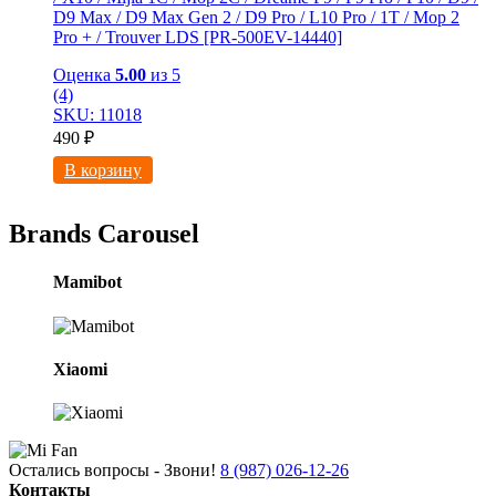
D9 Max / D9 Мах Gen 2 / D9 Pro / L10 Pro / 1T / Mop 2
Pro + / Trouver LDS [PR-500EV-14440]
Оценка
5.00
из 5
(4)
SKU: 11018
490
₽
В корзину
Brands Carousel
Mamibot
Xiaomi
Остались вопросы - Звони!
8 (987) 026-12-26
Контакты