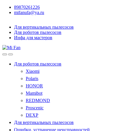
89870261226
mifanufa@ya.ru
Для вертикальных пылесосов
Для роботов пылесосов
Инфа для мастеров
Для роботов пылесосов
Xiaomi
Polaris
HONOR
Mamibot
REDMOND
Proscenic
DEXP
Для вертикальных пылесосов
Ошибки, устранение неисправностей