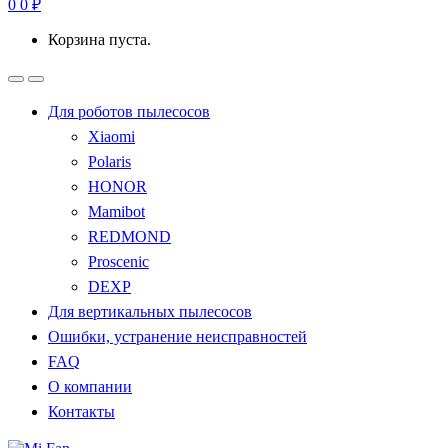
0
0
₽
Корзина пуста.
Для роботов пылесосов
Xiaomi
Polaris
HONOR
Mamibot
REDMOND
Proscenic
DEXP
Для вертикальных пылесосов
Ошибки, устранение неисправностей
FAQ
О компании
Контакты