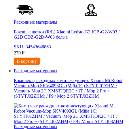
Расходные материалы
Боковые щетки (R/L) Xiaomi Lydsto G2 JCB-G2-W03 /
G2D CDZ-G2D-W03 белые
SKU: 34543646863
270
₽
В корзину
Расходные материалы
Комплект расходных комплектующих Xiaomi Mi Robot
Vacuum-Mop SKV4093GL (Mijia 1C) STYTJ01ZHM /
Vacuum- Mop 2C XMSTJQR2C / 1T / Mop 2 Pro +
(STYTJ02ZHM) / F9 / Mop 2 STYTJ03ZHM
Расходные материалы