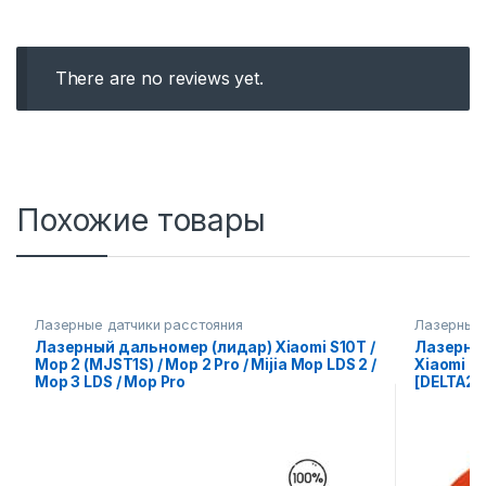
There are no reviews yet.
Похожие товары
Лазерные датчики расстояния
Лазерные 
Лазерный дальномер (лидар) Xiaomi S10T /
Лазерны
Мoр 2 (MJSТ1S) / Mop 2 Pro / Mijia Моp LDS 2 /
Xiaomi Ro
Мoр 3 LDS / Мор Рrо
[DELTA2C