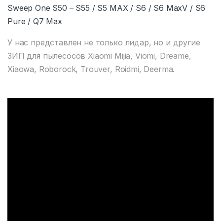
Sweep One S50 – S55 / S5 MAX / S6 / S6 MaxV / S6
Pure / Q7 Max
У нас представлен не только лидар, но и другие
ЗИП для пылесосов Xiaomi Mijia, Viomi, Dreame,
Xiaowa, Roborock, Trouver, Roidmi, Deerma.