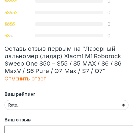
0
0
0
0
Оставь отзыв первым на “Лазерный
дальномер (лидар) Xiaomi Mi Roborock
Sweep One S50 – S55 / S5 MAX / S6 / S6
MaxV / S6 Pure / Q7 Max / S7 / Q7”
Отменить ответ
Ваш рейтинг
Ваш отзыв