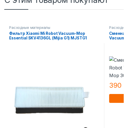
Расходные материалы
Расходны
Фильтр Xiaomi Mi Robot Vacuum-Mop
Сменная 
Essential SKV4136GL (Mijia G1) MJSTG1
Vacuum E1
390