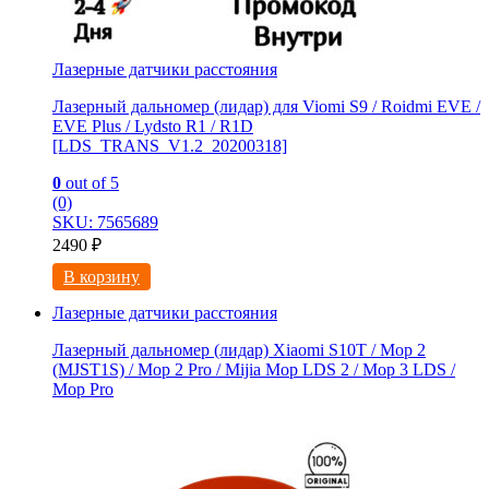
Лазерные датчики расстояния
Лазерный дальномер (лидар) для Viomi S9 / Roidmi EVE /
EVE Plus / Lydsto R1 / R1D
[LDS_TRANS_V1.2_20200318]
0
out of 5
(0)
SKU: 7565689
2490
₽
В корзину
Лазерные датчики расстояния
Лазерный дальномер (лидар) Xiaomi S10T / Мoр 2
(MJSТ1S) / Mop 2 Pro / Mijia Моp LDS 2 / Мoр 3 LDS /
Мор Рrо