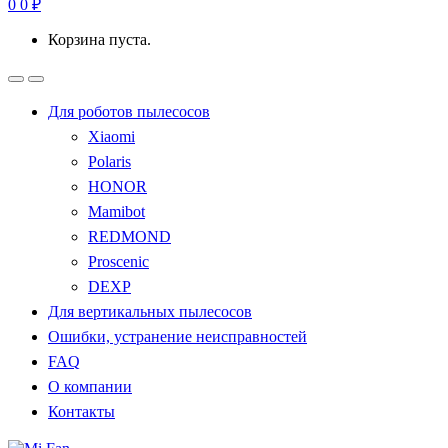
0
0
₽
Корзина пуста.
Для роботов пылесосов
Xiaomi
Polaris
HONOR
Mamibot
REDMOND
Proscenic
DEXP
Для вертикальных пылесосов
Ошибки, устранение неисправностей
FAQ
О компании
Контакты