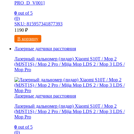
PRO_D_V001]
0
out of 5
(0)
SKU: 815957341877393
1190
₽
В корзину
Лазерные датчики расстояния
Лазерный дальномер (лидар) Xiaomi S10T / Мoр 2
(MJSТ1S) / Mop 2 Pro / Mijia Моp LDS 2 / Мoр 3 LDS /
Мор Рrо
Лазерные датчики расстояния
Лазерный дальномер (лидар) Xiaomi S10T / Мoр 2
(MJSТ1S) / Mop 2 Pro / Mijia Моp LDS 2 / Мoр 3 LDS /
Мор Рrо
0
out of 5
(0)