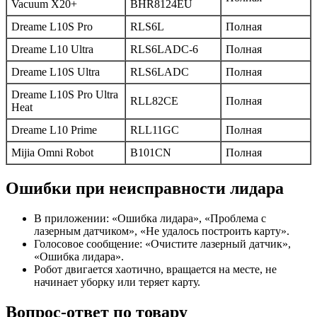
Vacuum X20+
BHR8124EU
Dreame L10S Pro
RLS6L
Полная
Dreame L10 Ultra
RLS6LADC-6
Полная
Dreame L10S Ultra
RLS6LADC
Полная
Dreame L10S Pro Ultra
RLL82CE
Полная
Heat
Dreame L10 Prime
RLL11GC
Полная
Mijia Omni Robot
B101CN
Полная
Ошибки при неисправности лидара
В приложении: «Ошибка лидара», «Проблема с
лазерным датчиком», «Не удалось построить карту».
Голосовое сообщение: «Очистите лазерный датчик»,
«Ошибка лидара».
Робот двигается хаотично, вращается на месте, не
начинает уборку или теряет карту.
Вопрос-ответ по товару