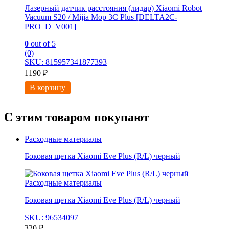
Лазерный датчик расстояния (лидар) Xiaomi Robot
Vacuum S20 / Mijia Mop 3С Рlus [DELTA2C-
PRO_D_V001]
0
out of 5
(0)
SKU: 815957341877393
1190
₽
В корзину
С этим товаром покупают
Расходные материалы
Боковая щетка Xiaomi Eve Plus (R/L) черный
Расходные материалы
Боковая щетка Xiaomi Eve Plus (R/L) черный
SKU: 96534097
320
₽