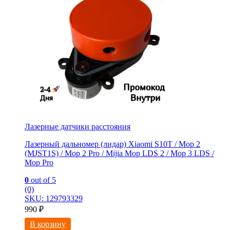
Лазерные датчики расстояния
Лазерный дальномер (лидар) Xiaomi S10T / Мoр 2
(MJSТ1S) / Mop 2 Pro / Mijia Моp LDS 2 / Мoр 3 LDS /
Мор Рrо
0
out of 5
(0)
SKU: 129793329
990
₽
В корзину