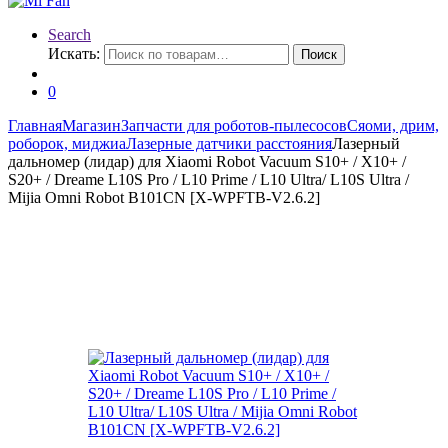
Search
Искать:
Поиск
0
Главная
Магазин
Запчасти для роботов-пылесосов
Сяоми, дрим,
роборок, миджиа
Лазерные датчики расстояния
Лазерный
дальномер (лидар) для Xiaomi Robot Vacuum S10+ / X10+ /
S20+ / Dreamе L10S Рrо / L10 Рrime / L10 Ultra/ L10S Ultrа /
Mijia Omni Robot B101CN [X-WPFTB-V2.6.2]