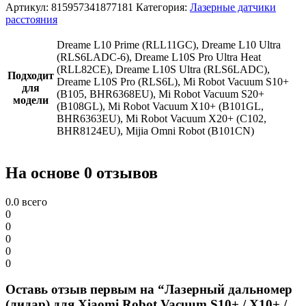
Артикул:
815957341877181
Категория:
Лазерные датчики
расстояния
Dreame L10 Prime (RLL11GC), Dreame L10 Ultra
(RLS6LADC-6), Dreame L10S Pro Ultra Heat
(RLL82CE), Dreame L10S Ultra (RLS6LADC),
Подходит
Drеаmе L10S Рrо (RLS6L), Mi Robot Vacuum S10+
для
(B105, ВHR6368ЕU), Mi Robot Vacuum S20+
модели
(B108GL), Mi Robot Vacuum X10+ (B101GL,
BHR6363EU), Mi Robot Vacuum X20+ (C102,
BHR8124EU), Mijia Omni Robot (B101CN)
На основе 0 отзывов
0.0
всего
0
0
0
0
0
Оставь отзыв первым на “Лазерный дальномер
(лидар) для Xiaomi Robot Vacuum S10+ / X10+ /