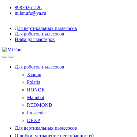
89870261226
mifanufa@ya.ru
Для вертикальных пылесосов
Для роботов пылесосов
Инфа для мастеров
Для роботов пылесосов
Xiaomi
Polaris
HONOR
Mamibot
REDMOND
Proscenic
DEXP
Для вертикальных пылесосов
Ошибки, устранение неисправностей