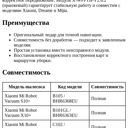
корректное передвижение. Модуль X-WPFTB-V2.6.2
(оранжевый) гарантирует стабильную работу и совместим с
моделями Xiaomi, Dreame и Mijia.
Преимущества
Оригинальный лидар для точной навигации.
Совместимость без доработок — подходит к заявленным
моделям.
Простая установка вместо неисправного модуля.
Восстановление корректного построения карт и
маршрутов уборки.
Совместимость
Модель пылесоса
Код модели
Совместимость
Xiaomi Mi Robot
B105 /
Полная
Vacuum S10+
BHR6368EU
Xiaomi Mi Robot
B101GL /
Полная
Vacuum X10+
BHR6363EU
Xiaomi Mi Robot
C102 /
Полная