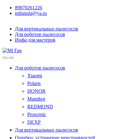
89870261226
mifanufa@ya.ru
Для вертикальных пылесосов
Для роботов пылесосов
Инфа для мастеров
Для роботов пылесосов
Xiaomi
Polaris
HONOR
Mamibot
REDMOND
Proscenic
DEXP
Для вертикальных пылесосов
Ошибки, устранение неисправностей