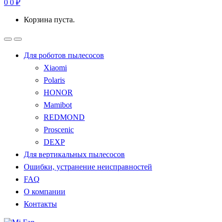
0
0
₽
Корзина пуста.
Для роботов пылесосов
Xiaomi
Polaris
HONOR
Mamibot
REDMOND
Proscenic
DEXP
Для вертикальных пылесосов
Ошибки, устранение неисправностей
FAQ
О компании
Контакты