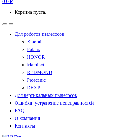
0
0
₽
Корзина пуста.
Для роботов пылесосов
Xiaomi
Polaris
HONOR
Mamibot
REDMOND
Proscenic
DEXP
Для вертикальных пылесосов
Ошибки, устранение неисправностей
FAQ
О компании
Контакты