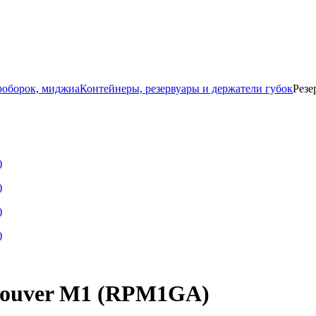
роборок, миджиа
Контейнеры, резервуары и держатели губок
Резе
Trouver M1 (RPM1GA)