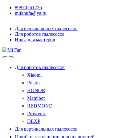
89870261226
mifanufa@ya.ru
Для вертикальных пылесосов
Для роботов пылесосов
Инфа для мастеров
Для роботов пылесосов
Xiaomi
Polaris
HONOR
Mamibot
REDMOND
Proscenic
DEXP
Для вертикальных пылесосов
Ошибки, устранение неисправностей