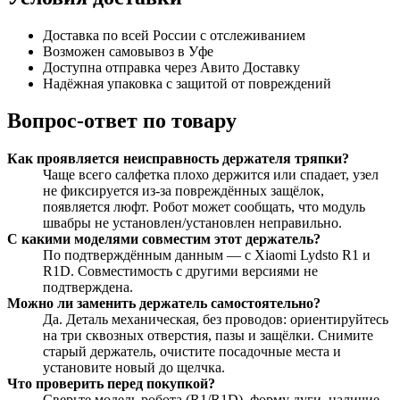
Доставка по всей России с отслеживанием
Возможен самовывоз в Уфе
Доступна отправка через Авито Доставку
Надёжная упаковка с защитой от повреждений
Вопрос-ответ по товару
Как проявляется неисправность держателя тряпки?
Чаще всего салфетка плохо держится или спадает, узел
не фиксируется из-за повреждённых защёлок,
появляется люфт. Робот может сообщать, что модуль
швабры не установлен/установлен неправильно.
С какими моделями совместим этот держатель?
По подтверждённым данным — с Xiaomi Lydsto R1 и
R1D. Совместимость с другими версиями не
подтверждена.
Можно ли заменить держатель самостоятельно?
Да. Деталь механическая, без проводов: ориентируйтесь
на три сквозных отверстия, пазы и защёлки. Снимите
старый держатель, очистите посадочные места и
установите новый до щелчка.
Что проверить перед покупкой?
Сверьте модель робота (R1/R1D), форму дуги, наличие