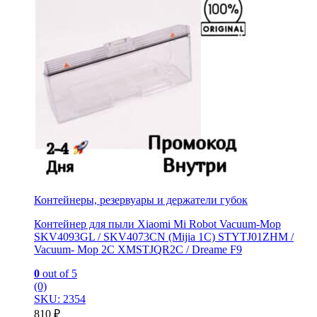
Контейнеры, резервуары и держатели губок
Контейнер для пыли Xiaomi Mi Robot Vacuum-Mop
SKV4093GL / SKV4073CN (Mijia 1C) STYTJ01ZHM /
Vacuum- Mop 2C XMSTJQR2C / Dreame F9
0
out of 5
(0)
SKU: 2354
810
₽