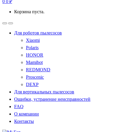
0
0
₽
Корзина пуста.
Для роботов пылесосов
Xiaomi
Polaris
HONOR
Mamibot
REDMOND
Proscenic
DEXP
Для вертикальных пылесосов
Ошибки, устранение неисправностей
FAQ
О компании
Контакты