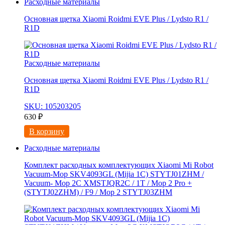
Расходные материалы
Основная щетка Xiaomi Roidmi EVE Plus / Lydsto R1 /
R1D
Расходные материалы
Основная щетка Xiaomi Roidmi EVE Plus / Lydsto R1 /
R1D
SKU: 105203205
630
₽
В корзину
Расходные материалы
Комплект расходных комплектующих Xiaomi Mi Robot
Vacuum-Mop SKV4093GL (Mijia 1C) STYTJ01ZHM /
Vacuum- Mop 2C XMSTJQR2C / 1T / Mop 2 Pro +
(STYTJ02ZHM) / F9 / Mop 2 STYTJ03ZHM