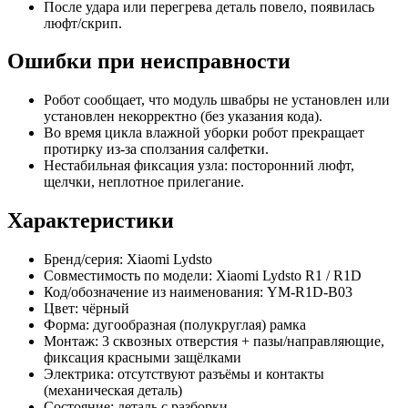
После удара или перегрева деталь повело, появилась
люфт/скрип.
Ошибки при неисправности
Робот сообщает, что модуль швабры не установлен или
установлен некорректно (без указания кода).
Во время цикла влажной уборки робот прекращает
протирку из-за сползания салфетки.
Нестабильная фиксация узла: посторонний люфт,
щелчки, неплотное прилегание.
Характеристики
Бренд/серия: Xiaomi Lydsto
Совместимость по модели: Xiaomi Lydsto R1 / R1D
Код/обозначение из наименования: YM-R1D-B03
Цвет: чёрный
Форма: дугообразная (полукруглая) рамка
Монтаж: 3 сквозных отверстия + пазы/направляющие,
фиксация красными защёлками
Электрика: отсутствуют разъёмы и контакты
(механическая деталь)
Состояние: деталь с разборки