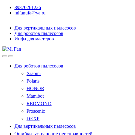
89870261226
mifanufa@ya.ru
Для вертикальных пылесосов
Для роботов пылесосов
Инфа для мастеров
Для роботов пылесосов
Xiaomi
Polaris
HONOR
Mamibot
REDMOND
Proscenic
DEXP
Для вертикальных пылесосов
Ошибки, устранение неисправностей