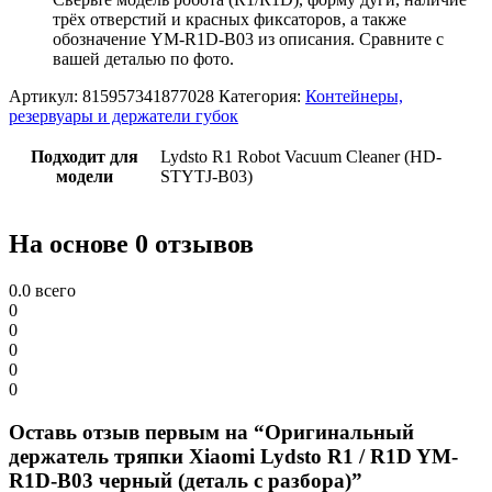
трёх отверстий и красных фиксаторов, а также
обозначение YM-R1D-B03 из описания. Сравните с
вашей деталью по фото.
Артикул:
815957341877028
Категория:
Контейнеры,
резервуары и держатели губок
Подходит для
Lydsto R1 Robot Vacuum Cleaner (HD-
модели
STYTJ-B03)
На основе 0 отзывов
0.0
всего
0
0
0
0
0
Оставь отзыв первым на “Оригинальный
держатель тряпки Xiaomi Lydsto R1 / R1D YM-
R1D-B03 черный (деталь с разбора)”