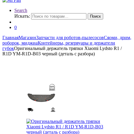
Search
Искать:
Поиск
0
Главная
Магазин
Запчасти для роботов-пылесосов
Сяоми, дрим,
роборок, миджиа
Контейнеры, резервуары и держатели
губок
Оригинальный держатель тряпки Xiaomi Lydsto R1 /
R1D YM-R1D-B03 черный (деталь с разбора)