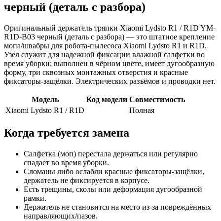
черный (деталь с разбора)
Оригинальный держатель тряпки Xiaomi Lydsto R1 / R1D YM-
R1D-B03 черный (деталь с разбора) — это штатное крепление
мопа/швабры для робота‑пылесоса Xiaomi Lydsto R1 и R1D.
Узел служит для надежной фиксации влажной салфетки во
время уборки; выполнен в чёрном цвете, имеет дугообразную
форму, три сквозных монтажных отверстия и красные
фиксаторы-защёлки. Электрических разъёмов и проводки нет.
Модель
Код модели
Совместимость
Xiaomi Lydsto R1 / R1D
Полная
Когда требуется замена
Салфетка (моп) перестала держаться или регулярно
спадает во время уборки.
Сломаны либо ослабли красные фиксаторы-защёлки,
держатель не фиксируется в корпусе.
Есть трещины, сколы или деформация дугообразной
рамки.
Держатель не становится на место из-за повреждённых
направляющих/пазов.