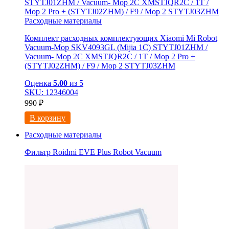
Расходные материалы
Комплект расходных комплектующих Xiaomi Mi Robot
Vacuum-Mop SKV4093GL (Mijia 1C) STYTJ01ZHM /
Vacuum- Mop 2C XMSTJQR2C / 1T / Mop 2 Pro +
(STYTJ02ZHM) / F9 / Mop 2 STYTJ03ZHM
Оценка
5.00
из 5
SKU: 12346004
990
₽
В корзину
Расходные материалы
Фильтр Roidmi EVE Plus Robot Vacuum