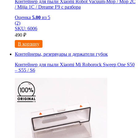
Контейнер для пыли Xiaomi Robot Vacuum-Mop / Mop 2C
/ Mijia 1C / Dreame F9 с разбора
Оценка
5.00
из 5
(2)
SKU: 6006
490
₽
В корзину
Контейнеры, резервуары и держатели губок
Контейнер для пыли Xiaomi Mi Roborock Sweep One S50
– S55 / S6