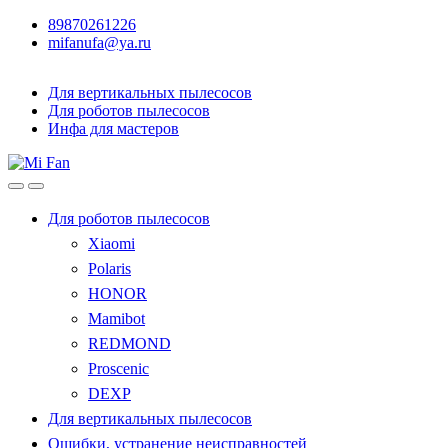
89870261226
mifanufa@ya.ru
Для вертикальных пылесосов
Для роботов пылесосов
Инфа для мастеров
Для роботов пылесосов
Xiaomi
Polaris
HONOR
Mamibot
REDMOND
Proscenic
DEXP
Для вертикальных пылесосов
Ошибки, устранение неисправностей