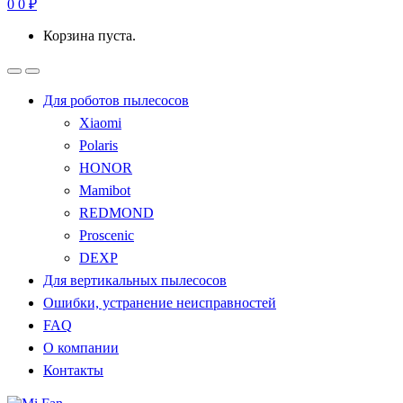
0
0
₽
Корзина пуста.
Для роботов пылесосов
Xiaomi
Polaris
HONOR
Mamibot
REDMOND
Proscenic
DEXP
Для вертикальных пылесосов
Ошибки, устранение неисправностей
FAQ
О компании
Контакты