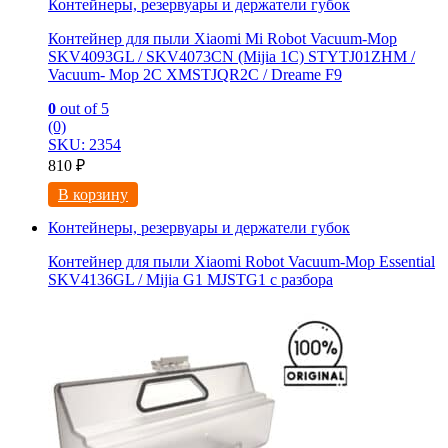
Контейнеры, резервуары и держатели губок
Контейнер для пыли Xiaomi Mi Robot Vacuum-Mop
SKV4093GL / SKV4073CN (Mijia 1C) STYTJ01ZHM /
Vacuum- Mop 2C XMSTJQR2C / Dreame F9
0
out of 5
(0)
SKU: 2354
810
₽
В корзину
Контейнеры, резервуары и держатели губок
Контейнер для пыли Xiaomi Robot Vacuum-Mop Essential
SKV4136GL / Mijia G1 MJSTG1 с разбора