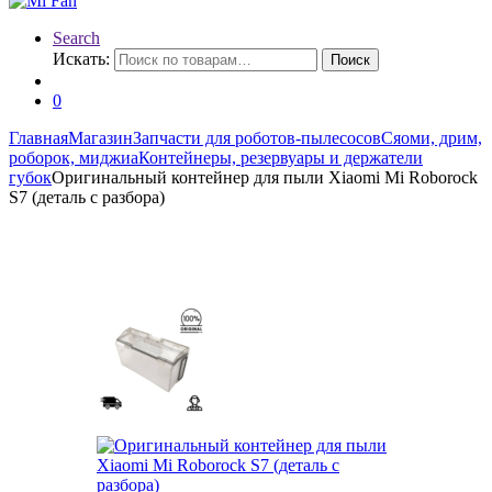
Search
Искать:
Поиск
0
Главная
Магазин
Запчасти для роботов-пылесосов
Сяоми, дрим,
роборок, миджиа
Контейнеры, резервуары и держатели
губок
Оригинальный контейнер для пыли Xiaomi Mi Roborock
S7 (деталь с разбора)