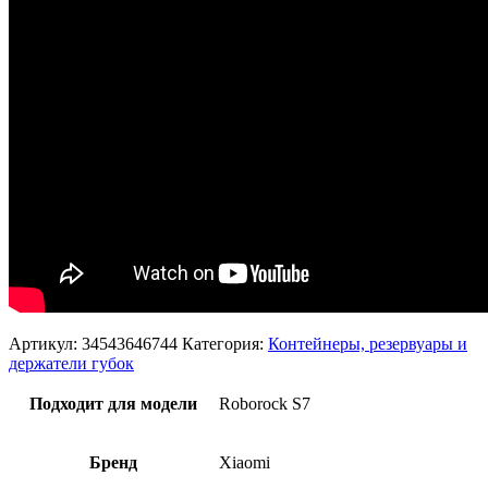
Артикул:
34543646744
Категория:
Контейнеры, резервуары и
держатели губок
Подходит для модели
Roborock S7
Бренд
Xiaomi