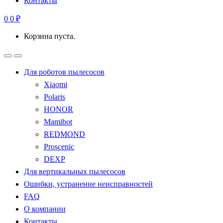
Контакты
0
0
₽
Корзина пуста.
Для роботов пылесосов
Xiaomi
Polaris
HONOR
Mamibot
REDMOND
Proscenic
DEXP
Для вертикальных пылесосов
Ошибки, устранение неисправностей
FAQ
О компании
Контакты