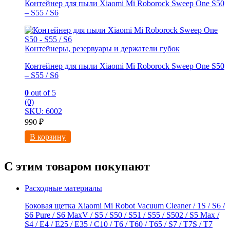
Контейнер для пыли Xiaomi Mi Roborock Sweep One S50
– S55 / S6
Контейнеры, резервуары и держатели губок
Контейнер для пыли Xiaomi Mi Roborock Sweep One S50
– S55 / S6
0
out of 5
(0)
SKU: 6002
990
₽
В корзину
С этим товаром покупают
Расходные материалы
Боковая щетка Xiaomi Mi Robot Vacuum Cleaner / 1S / S6 /
S6 Pure / S6 MaxV / S5 / S50 / S51 / S55 / S502 / S5 Max /
S4 / E4 / E25 / E35 / C10 / T6 / T60 / T65 / S7 / T7S / T7