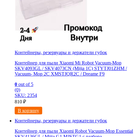
Контейнеры, резервуары и держатели губок
Контейнер для пыли Xiaomi Mi Robot Vacuum-Mop
SKV4093GL / SKV4073CN (Mijia 1C) STYTJ01ZHM /
Vacuum- Mop 2C XMSTJQR2C / Dreame F9
0
out of 5
(0)
SKU: 2354
810
₽
В корзину
Контейнеры, резервуары и держатели губок
Контейнер для пыли Xiaomi Robot Vacuum-Mop Essential
SKV4136GL / Mijia G1 MJSTG1 с разбора