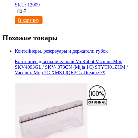
SKU: 12009
180
₽
В корзину
Похожие товары
Контейнеры, резервуары и держатели губок
Контейнер для пыли Xiaomi Mi Robot Vacuum-Mop
SKV4093GL / SKV4073CN (Mijia 1C) STYTJ01ZHM /
Vacuum- Mop 2C XMSTJQR2C / Dreame F9