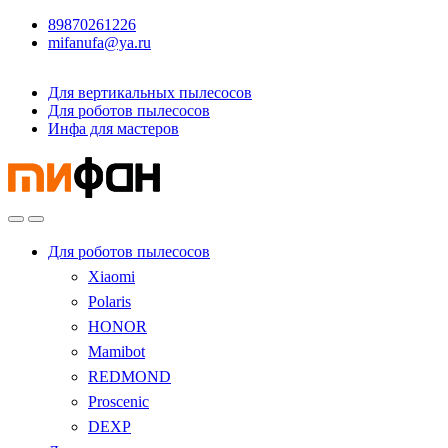
89870261226
mifanufa@ya.ru
Для вертикальных пылесосов
Для роботов пылесосов
Инфа для мастеров
Для роботов пылесосов
Xiaomi
Polaris
HONOR
Mamibot
REDMOND
Proscenic
DEXP