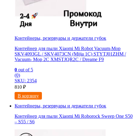
Контейнеры, резервуары и держатели губок
Контейнер для пыли Xiaomi Mi Robot Vacuum-Mop
SKV4093GL / SKV4073CN (Mijia 1C) STYTJ01ZHM /
Vacuum- Mop 2C XMSTJQR2C / Dreame F9
0
out of 5
(0)
SKU: 2354
810
₽
В корзину
Контейнеры, резервуары и держатели губок
Контейнер для пыли Xiaomi Mi Roborock Sweep One S50
– S55 / S6