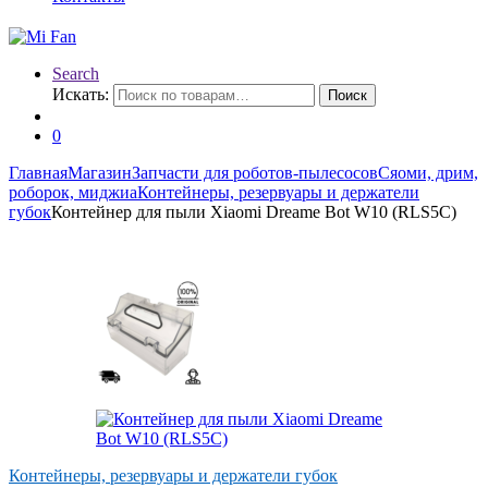
Search
Искать:
Поиск
0
Главная
Магазин
Запчасти для роботов-пылесосов
Сяоми, дрим,
роборок, миджиа
Контейнеры, резервуары и держатели
губок
Контейнер для пыли Xiaomi Dreame Bot W10 (RLS5C)
Контейнеры, резервуары и держатели губок