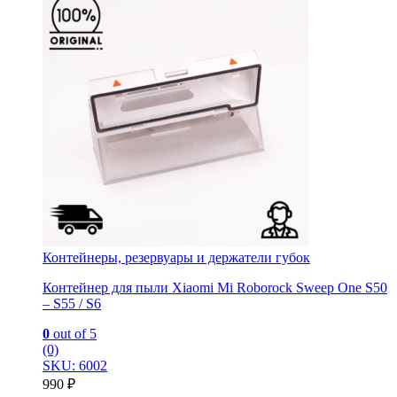
Контейнеры, резервуары и держатели губок
Контейнер для пыли Xiaomi Mi Roborock Sweep One S50
– S55 / S6
0
out of 5
(0)
SKU: 6002
990
₽