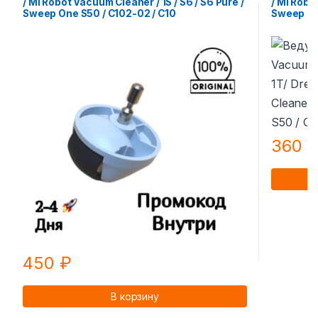
/ Mi Robot Vacuum Cleaner / 1S / S6 / S6 Pure /
/ Mi Robo
Sweep One S50 / C102-02 / С10
Sweep On
360
450
₽
В корзину