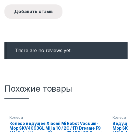
There are no reviews yet.
Похожие товары
Колеса
Колеса
Колесо ведущее Xiaomi Mi Robot Vacuum-
Ведущее 
Mop SKV4093GL Mijia 1C / 2C / 1T/ Dreame F9
Mop SKV40