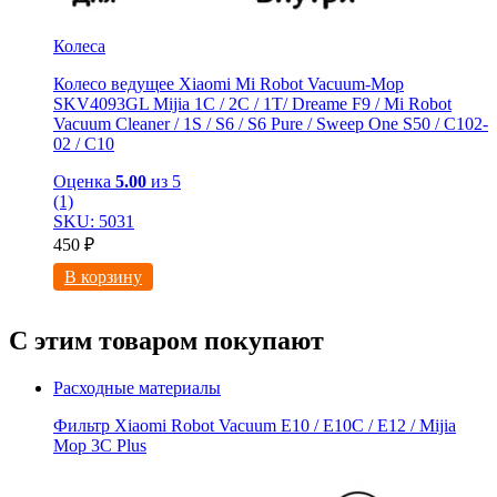
Колеса
Колесо ведущее Xiaomi Mi Robot Vacuum-Mop
SKV4093GL Mijia 1C / 2C / 1T/ Dreame F9 / Mi Robot
Vacuum Cleaner / 1S / S6 / S6 Pure / Sweep One S50 / C102-
02 / С10
Оценка
5.00
из 5
(1)
SKU: 5031
450
₽
В корзину
С этим товаром покупают
Расходные материалы
Фильтр Xiaomi Robot Vacuum E10 / E10C / E12 / Mijia
Mop 3С Рlus