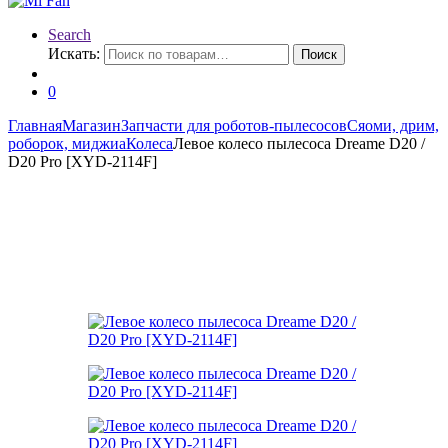
Search
Искать:
Поиск
0
Главная
Магазин
Запчасти для роботов-пылесосов
Сяоми, дрим,
роборок, миджиа
Колеса
Левое колесо пылесоса Dreame D20 /
D20 Pro [XYD-2114F]