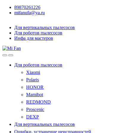
89870261226
mifanufa@ya.ru
Для вертикальных пылесосов
Для роботов пылесосов
Инфа для мастеров
Для роботов пылесосов
Xiaomi
Polaris
HONOR
Mamibot
REDMOND
Proscenic
DEXP
Для вертикальных пылесосов
Ошибки, устранение неисправностей