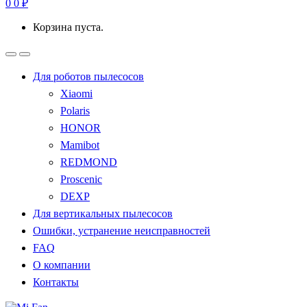
0
0
₽
Корзина пуста.
Для роботов пылесосов
Xiaomi
Polaris
HONOR
Mamibot
REDMOND
Proscenic
DEXP
Для вертикальных пылесосов
Ошибки, устранение неисправностей
FAQ
О компании
Контакты