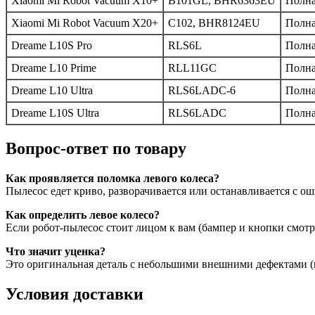
Xiaomi Mi Robot Vacuum X10+
B101GL, BHR6363EU
Полн
Xiaomi Mi Robot Vacuum X20+
C102, BHR8124EU
Полн
Dreame L10S Pro
RLS6L
Полн
Dreame L10 Prime
RLL11GC
Полн
Dreame L10 Ultra
RLS6LADC-6
Полн
Dreame L10S Ultra
RLS6LADC
Полн
Вопрос-ответ по товару
Как проявляется поломка левого колеса?
Пылесос едет криво, разворачивается или останавливается с ош
Как определить левое колесо?
Если робот-пылесос стоит лицом к вам (бампер и кнопки смотря
Что значит уценка?
Это оригинальная деталь с небольшими внешними дефектами (ц
Условия доставки