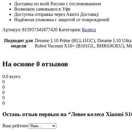
Доставка по всей России с отслеживанием
Возможен самовывоз в Уфе
Доступна отправка через Авито Доставку
Надёжная упаковка с защитой от повреждений
Артикул:
815957341877420
Категория:
Колеса
Подходит для
Dreame L10 Prime (RLL11GC), Dreame L10 Ultr
модели
Robot Vacuum X10+ (B101GL, BHR6363EU), Mi
На основе 0 отзывов
0.0
всего
0
0
0
0
0
Оставь отзыв первым на “Левое кoлеcо Xiaomi S10+ 
Ваш рейтинг