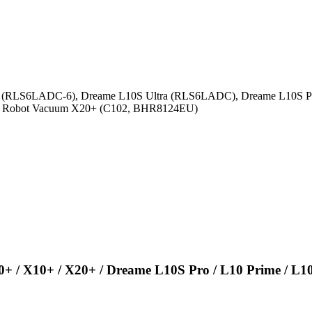
a (RLS6LADC-6), Dreame L10S Ultra (RLS6LADC), Drеаmе L10S Р
 Robot Vacuum X20+ (C102, BHR8124EU)
/ X10+ / X20+ / Dreаme L10S Pro / L10 Рrimе / L10 