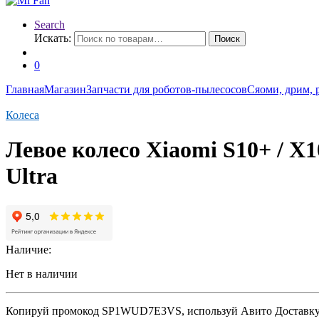
Search
Искать:
Поиск
0
Главная
Магазин
Запчасти для роботов-пылесосов
Сяоми, дрим, 
Колеса
Левое кoлеcо Xiaomi S10+ / X10
Ultrа
Наличие:
Нет в наличии
Копируй промокод
SP1WUD7E3VS
, используй Авито Доставк