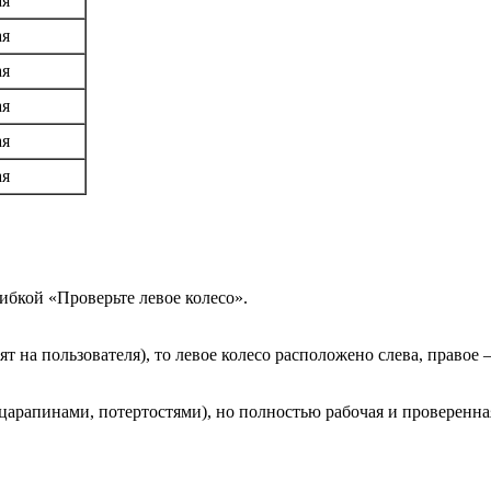
ая
ая
ая
ая
ая
ая
ибкой «Проверьте левое колесо».
т на пользователя), то левое колесо расположено слева, правое 
арапинами, потертостями), но полностью рабочая и проверенна