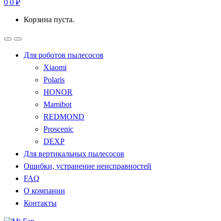
0
0
₽
Корзина пуста.
Для роботов пылесосов
Xiaomi
Polaris
HONOR
Mamibot
REDMOND
Proscenic
DEXP
Для вертикальных пылесосов
Ошибки, устранение неисправностей
FAQ
О компании
Контакты