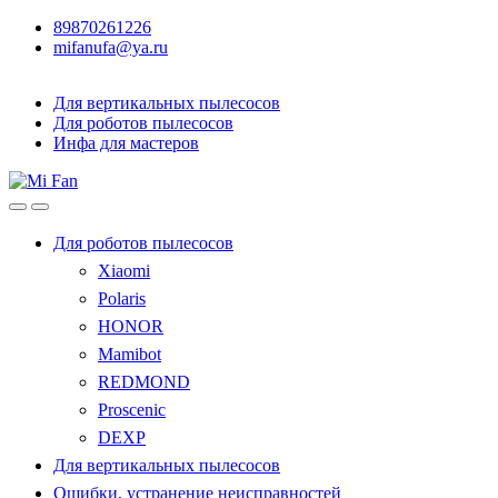
89870261226
mifanufa@ya.ru
Для вертикальных пылесосов
Для роботов пылесосов
Инфа для мастеров
Для роботов пылесосов
Xiaomi
Polaris
HONOR
Mamibot
REDMOND
Proscenic
DEXP
Для вертикальных пылесосов
Ошибки, устранение неисправностей