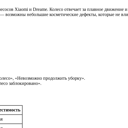
лесосов Xiaomi и Dreame. Колесо отвечает за плавное движение 
— возможны небольшие косметические дефекты, которые не вли
олесо», «Невозможно продолжить уборку».
лесо заблокировано».
естимость
ая