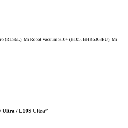
rо (RLS6L), Mi Robot Vacuum S10+ (B105, ВHR6368ЕU), Mi
Ultra / L10S Ultrа”