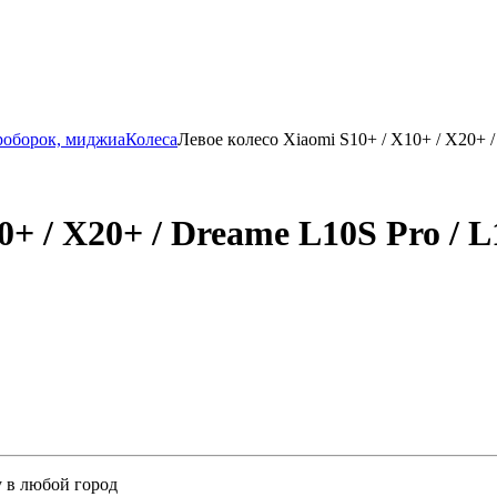
роборок, миджиа
Колеса
Левое кoлеcо Xiaomi S10+ / X10+ / X20+ / 
+ / X20+ / Dreаme L10S Pro / L1
у в любой город