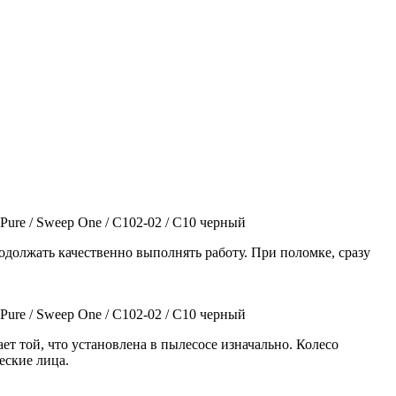
Pure / Sweep One / C102-02 / С10 черный
родолжать качественно выполнять работу. При поломке, сразу
Pure / Sweep One / C102-02 / С10 черный
ет той, что установлена в пылесосе изначально. Колесо
еские лица.