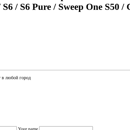
 S6 / S6 Pure / Sweep One S50 / 
у в любой город
Your name