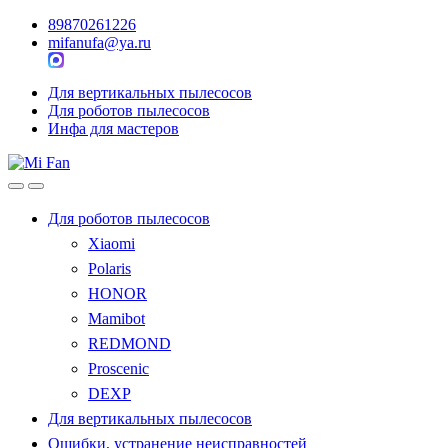
89870261226
mifanufa@ya.ru
Для вертикальных пылесосов
Для роботов пылесосов
Инфа для мастеров
Для роботов пылесосов
Xiaomi
Polaris
HONOR
Mamibot
REDMOND
Proscenic
DEXP
Для вертикальных пылесосов
Ошибки, устранение неисправностей