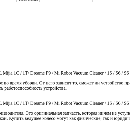
ia 1C / 1T/ Dreame F9 / Mi Robot Vacuum Cleaner / 1S / S6 / S6 
с во время уборки. От него зависит то, сможет ли устройство п
ть работоспособность устройства.
ia 1C / 1T/ Dreame F9 / Mi Robot Vacuum Cleaner / 1S / S6 / S6 
изводителя. Это оригинальная запчасть, которая ничем не уступа
кой. Купить ведущее колесо могут как физические, так и юридич