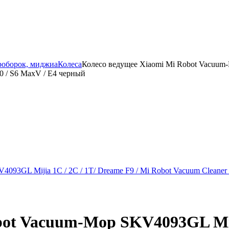
роборок, миджиа
Колеса
Колесо ведущее Xiaomi Mi Robot Vacuum-M
С10 / S6 MaxV / E4 черный
ot Vacuum-Mop SKV4093GL Mijia