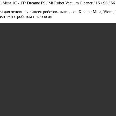
ia 1C / 1T/ Dreame F9 / Mi Robot Vacuum Cleaner / 1S / S6 / S6 
и для основных линеек роботов-пылесосов Xiaomi: Mijia, Viomi, 
местимы с роботом-пылесосом.