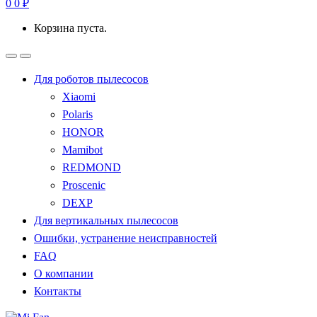
0
0
₽
Корзина пуста.
Для роботов пылесосов
Xiaomi
Polaris
HONOR
Mamibot
REDMOND
Proscenic
DEXP
Для вертикальных пылесосов
Ошибки, устранение неисправностей
FAQ
О компании
Контакты