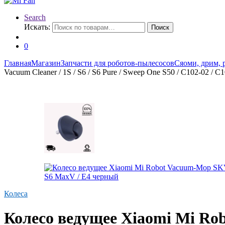
Search
Искать:
Поиск
0
Главная
Магазин
Запчасти для роботов-пылесосов
Сяоми, дрим, 
Vacuum Cleaner / 1S / S6 / S6 Pure / Sweep One S50 / C102-02 / 
Колеса
Колесо ведущее Xiaomi Mi Rob