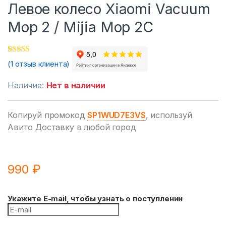
Левое колесо Xiaomi Vacuum
Mop 2 / Mijia Mop 2C
1
Рейтинг
5.00
из 5
(
1
отзыв клиента)
на основе опроса
пользователя
Наличие:
Нет в наличии
Копируй промокод
SP1WUD7E3VS
, используй
Авито Доставку в любой город
990
₽
Укажите E-mail, чтобы узнать о поступлении