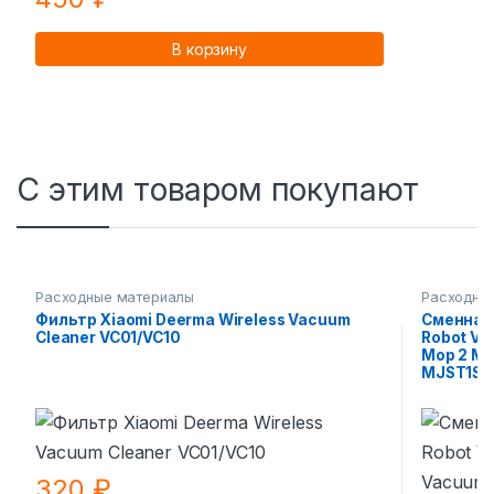
В корзину
С этим товаром покупают
Расходные материалы
Расходны
Фильтр Xiaomi Deerma Wireless Vacuum
Сменная 
Cleaner VC01/VC10
Robot Va
Mop 2 MJ
MJST1S
320
₽