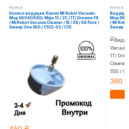
Колеса
Колеса
Колесо ведущее Xiaomi Mi Robot Vacuum-
Ведущее 
Mop SKV4093GL Mijia 1C / 2C / 1T/ Dreame F9
Mop SKV40
/ Mi Robot Vacuum Cleaner / 1S / S6 / S6 Pure /
/ Mi Robo
Sweep One S50 / C102-02 / С10
Sweep On
360
450
₽