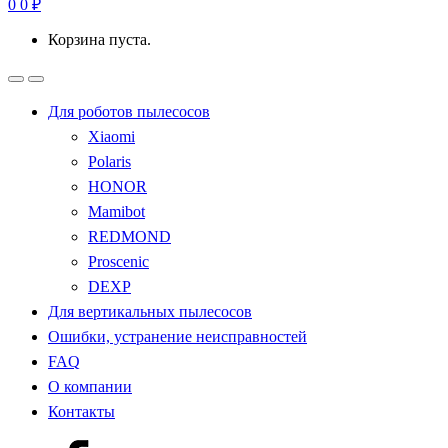
0
0
₽
Корзина пуста.
Для роботов пылесосов
Xiaomi
Polaris
HONOR
Mamibot
REDMOND
Proscenic
DEXP
Для вертикальных пылесосов
Ошибки, устранение неисправностей
FAQ
О компании
Контакты