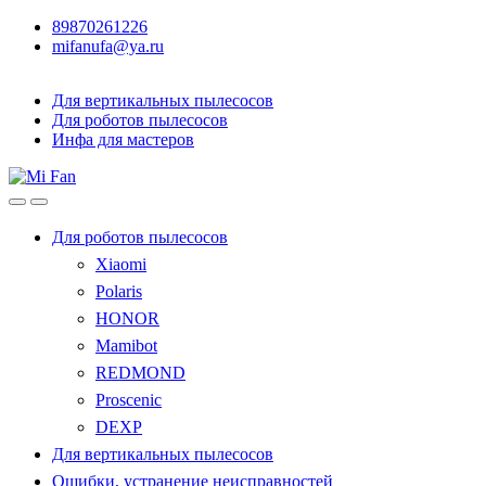
89870261226
mifanufa@ya.ru
Для вертикальных пылесосов
Для роботов пылесосов
Инфа для мастеров
Для роботов пылесосов
Xiaomi
Polaris
HONOR
Mamibot
REDMOND
Proscenic
DEXP
Для вертикальных пылесосов
Ошибки, устранение неисправностей