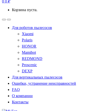
0
0
₽
Корзина пуста.
Для роботов пылесосов
Xiaomi
Polaris
HONOR
Mamibot
REDMOND
Proscenic
DEXP
Для вертикальных пылесосов
Ошибки, устранение неисправностей
FAQ
О компании
Контакты