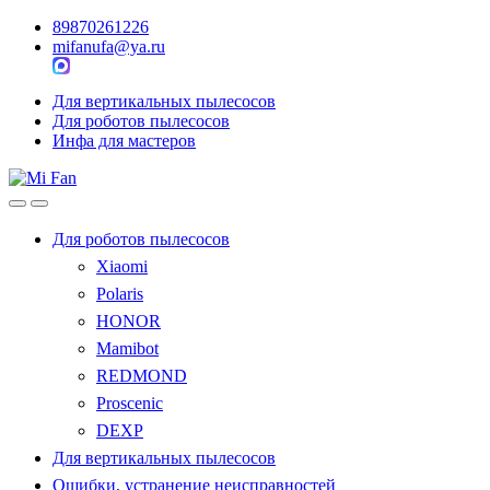
89870261226
mifanufa@ya.ru
Для вертикальных пылесосов
Для роботов пылесосов
Инфа для мастеров
Для роботов пылесосов
Xiaomi
Polaris
HONOR
Mamibot
REDMOND
Proscenic
DEXP
Для вертикальных пылесосов
Ошибки, устранение неисправностей