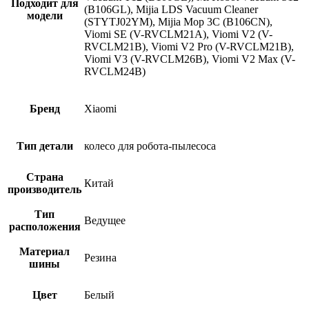
Подходит для
(B106GL), Mijia LDS Vacuum Cleaner
модели
(STYTJ02YM), Mijia Mop 3C (B106CN),
Viomi SE (V-RVСLМ21А), Viomi V2 (V-
RVCLM21B), Viomi V2 Pro (V-RVCLM21B),
Viomi V3 (V-RVCLM26B), Viоmi V2 Мах (V-
RVCLM24B)
Бренд
Xiaomi
Тип детали
колесо для робота-пылесоса
Страна
Китай
производитель
Тип
Ведущее
расположения
Материал
Резина
шины
Цвет
Белый