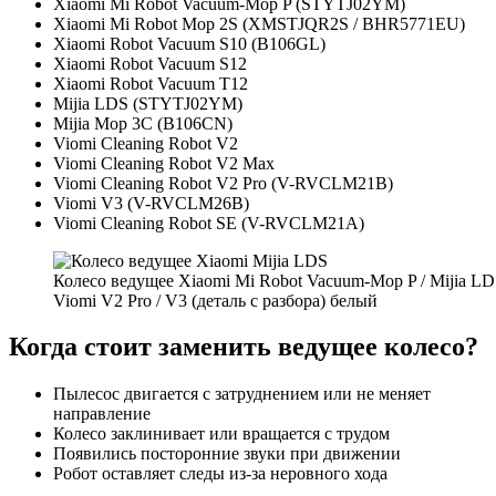
Xiaomi Mi Robot Vacuum-Mop P (STYTJ02YM)
Xiaomi Mi Robot Mop 2S (XMSTJQR2S / BHR5771EU)
Xiaomi Robot Vacuum S10 (B106GL)
Xiaomi Robot Vacuum S12
Xiaomi Robot Vacuum T12
Mijia LDS (STYTJ02YM)
Mijia Mop 3C (B106CN)
Viomi Cleaning Robot V2
Viomi Cleaning Robot V2 Max
Viomi Cleaning Robot V2 Pro (V-RVCLM21B)
Viomi V3 (V-RVCLM26B)
Viomi Cleaning Robot SE (V-RVCLM21A)
Колесо ведущее Xiaomi Mi Robot Vacuum-Mop P / Mijia LD
Viomi V2 Pro / V3 (деталь с разбора) белый
Когда стоит заменить ведущее колесо?
Пылесос двигается с затруднением или не меняет
направление
Колесо заклинивает или вращается с трудом
Появились посторонние звуки при движении
Робот оставляет следы из-за неровного хода