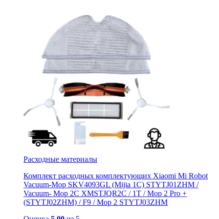
Расходные материалы
Комплект расходных комплектующих Xiaomi Mi Robot
Vacuum-Mop SKV4093GL (Mijia 1C) STYTJ01ZHM /
Vacuum- Mop 2C XMSTJQR2C / 1T / Mop 2 Pro +
(STYTJ02ZHM) / F9 / Mop 2 STYTJ03ZHM
Оценка
5.00
из 5