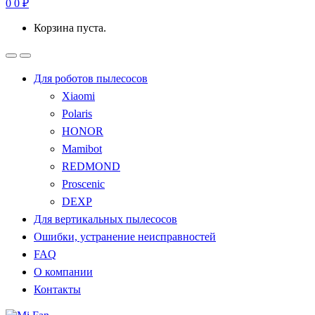
0
0
₽
Корзина пуста.
Для роботов пылесосов
Xiaomi
Polaris
HONOR
Mamibot
REDMOND
Proscenic
DEXP
Для вертикальных пылесосов
Ошибки, устранение неисправностей
FAQ
О компании
Контакты