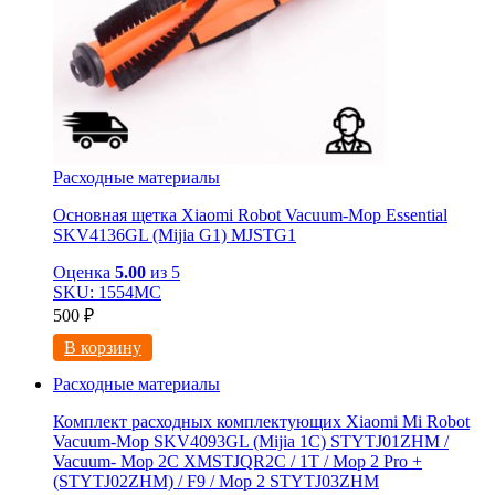
Расходные материалы
Основная щетка Xiaomi Robot Vacuum-Mop Essential
SKV4136GL (Mijia G1) MJSTG1
Оценка
5.00
из 5
SKU: 1554МС
500
₽
В корзину
Расходные материалы
Комплект расходных комплектующих Xiaomi Mi Robot
Vacuum-Mop SKV4093GL (Mijia 1C) STYTJ01ZHM /
Vacuum- Mop 2C XMSTJQR2C / 1T / Mop 2 Pro +
(STYTJ02ZHM) / F9 / Mop 2 STYTJ03ZHM