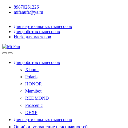
89870261226
mifanufa@ya.ru
Для вертикальных пылесосов
Для роботов пылесосов
Инфа для мастеров
Для роботов пылесосов
Xiaomi
Polaris
HONOR
Mamibot
REDMOND
Proscenic
DEXP
Для вертикальных пылесосов
Ошибки, устранение неисправностей