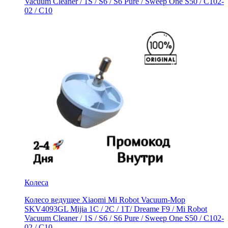
Vacuum Cleaner / 1S / S6 / S6 Pure / Sweep One S50 / C102-
02 / С10
Колеса
Колесо ведущее Xiaomi Mi Robot Vacuum-Mop
SKV4093GL Mijia 1C / 2C / 1T/ Dreame F9 / Mi Robot
Vacuum Cleaner / 1S / S6 / S6 Pure / Sweep One S50 / C102-
02 / С10