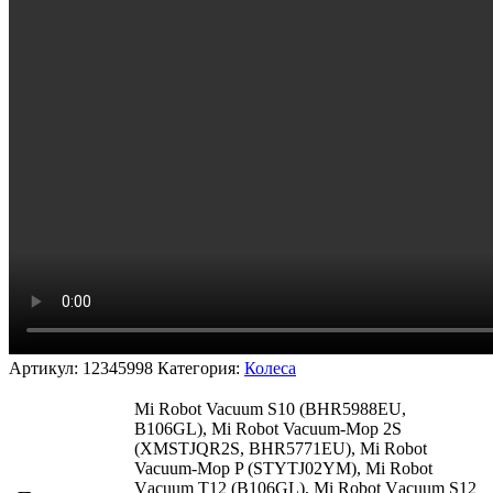
Артикул:
12345998
Категория:
Колеса
Mi Robot Vacuum S10 (BHR5988EU,
B106GL), Mi Robot Vacuum-Mop 2S
(XMSTJQR2S, BHR5771EU), Mi Robot
Vacuum-Mop P (STYTJ02YM), Mi Rоbot
Vаcuum T12 (B106GL), Mi Rоbоt Vаcuum S12