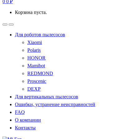
0
0
₽
Корзина пуста.
Для роботов пылесосов
Xiaomi
Polaris
HONOR
Mamibot
REDMOND
Proscenic
DEXP
Для вертикальных пылесосов
Ошибки, устранение неисправностей
FAQ
О компании
Контакты