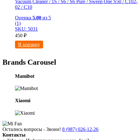
Vacuum Cleaner / 1S / S6 / S6 Pure / Sweep One S50 / C102-
02 / С10
Оценка
5.00
из 5
(1)
SKU: 5031
450
₽
В корзину
Brands Carousel
Mamibot
Xiaomi
Остались вопросы - Звони!
8 (987) 026-12-26
Контакты