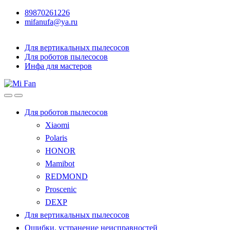
89870261226
mifanufa@ya.ru
Для вертикальных пылесосов
Для роботов пылесосов
Инфа для мастеров
Для роботов пылесосов
Xiaomi
Polaris
HONOR
Mamibot
REDMOND
Proscenic
DEXP
Для вертикальных пылесосов
Ошибки, устранение неисправностей