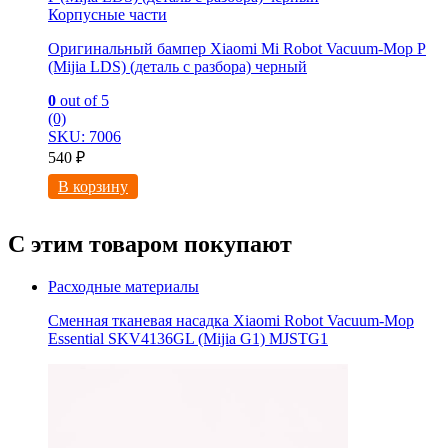
Корпусные части
Оригинальный бампер Xiaomi Mi Robot Vacuum-Mop P
(Mijia LDS) (деталь с разбора) черный
0
out of 5
(0)
SKU: 7006
540
₽
В корзину
С этим товаром покупают
Расходные материалы
Сменная тканевая насадка Xiaomi Robot Vacuum-Mop
Essential SKV4136GL (Mijia G1) MJSTG1