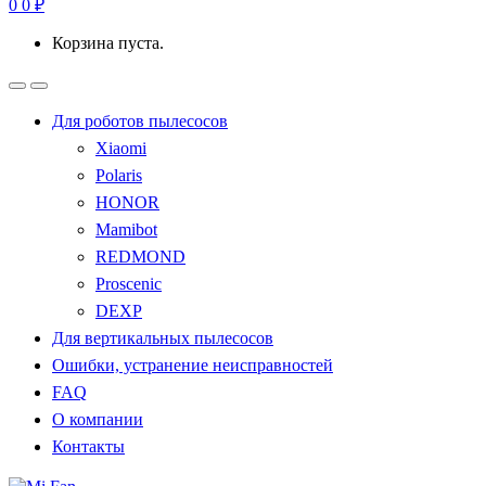
0
0
₽
Корзина пуста.
Для роботов пылесосов
Xiaomi
Polaris
HONOR
Mamibot
REDMOND
Proscenic
DEXP
Для вертикальных пылесосов
Ошибки, устранение неисправностей
FAQ
О компании
Контакты