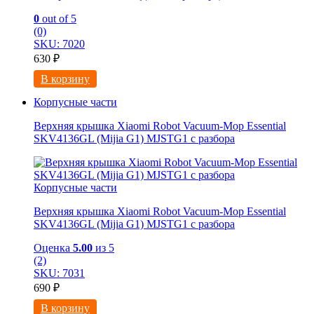
0
out of 5
(0)
SKU: 7020
630
₽
В корзину
Корпусные части
Верхняя крышка Xiaomi Robot Vacuum-Mop Essential
SKV4136GL (Mijia G1) MJSTG1 с разбора
Корпусные части
Верхняя крышка Xiaomi Robot Vacuum-Mop Essential
SKV4136GL (Mijia G1) MJSTG1 с разбора
Оценка
5.00
из 5
(2)
SKU: 7031
690
₽
В корзину