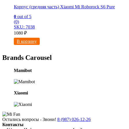
Корпус (средняя часть) Xiaomi Mi Roborock S6 Pure
0
out of 5
(0)
SKU: 7038
1080
₽
В корзину
Brands Carousel
Mamibot
Xiaomi
Остались вопросы - Звони!
8 (987) 026-12-26
Контакты