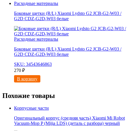
Расходные материалы
Боковые щетки (R/L) Xiaomi Lydsto G2 JCB-G2-W03 /
G2D CDZ-G2D-W03 белые
Расходные материалы
Боковые щетки (R/L) Xiaomi Lydsto G2 JCB-G2-W03 /
G2D CDZ-G2D-W03 белые
SKU: 34543646863
270
₽
В корзину
Похожие товары
Корпусные части
Оригинальный корпус (средняя часть) Xiaomi Mi Robot
Vacuum-Mop P (Mijia LDS) (деталь с разбора) черный