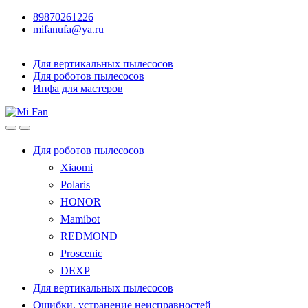
89870261226
mifanufa@ya.ru
Для вертикальных пылесосов
Для роботов пылесосов
Инфа для мастеров
Для роботов пылесосов
Xiaomi
Polaris
HONOR
Mamibot
REDMOND
Proscenic
DEXP
Для вертикальных пылесосов
Ошибки, устранение неисправностей