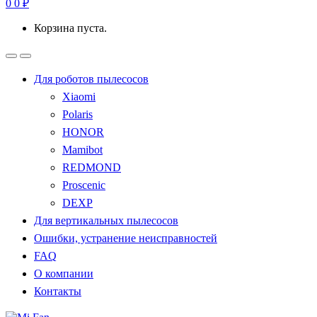
0
0
₽
Корзина пуста.
Для роботов пылесосов
Xiaomi
Polaris
HONOR
Mamibot
REDMOND
Proscenic
DEXP
Для вертикальных пылесосов
Ошибки, устранение неисправностей
FAQ
О компании
Контакты