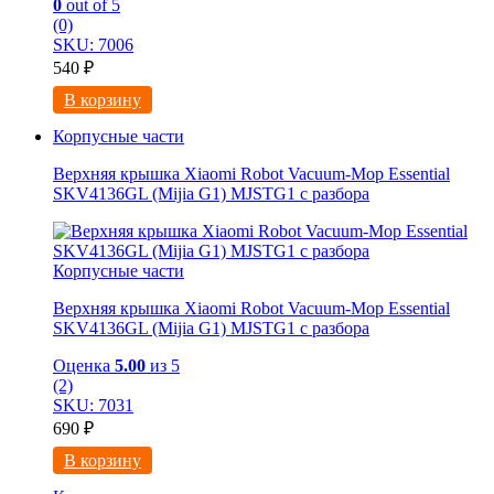
0
out of 5
(0)
SKU: 7006
540
₽
В корзину
Корпусные части
Верхняя крышка Xiaomi Robot Vacuum-Mop Essential
SKV4136GL (Mijia G1) MJSTG1 с разбора
Корпусные части
Верхняя крышка Xiaomi Robot Vacuum-Mop Essential
SKV4136GL (Mijia G1) MJSTG1 с разбора
Оценка
5.00
из 5
(2)
SKU: 7031
690
₽
В корзину