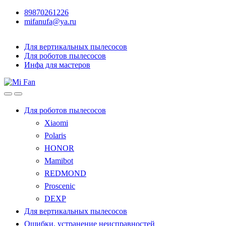
89870261226
mifanufa@ya.ru
Для вертикальных пылесосов
Для роботов пылесосов
Инфа для мастеров
Для роботов пылесосов
Xiaomi
Polaris
HONOR
Mamibot
REDMOND
Proscenic
DEXP
Для вертикальных пылесосов
Ошибки, устранение неисправностей