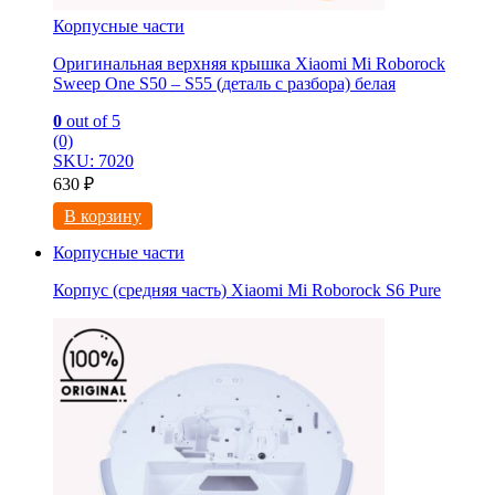
Корпусные части
Оригинальная верхняя крышка Xiaomi Mi Roborock
Sweep One S50 – S55 (деталь с разбора) белая
0
out of 5
(0)
SKU: 7020
630
₽
В корзину
Корпусные части
Корпус (средняя часть) Xiaomi Mi Roborock S6 Pure