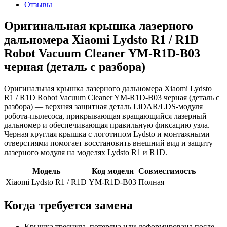
Отзывы
Оригинальная крышка лазерного
дальномера Xiaomi Lydsto R1 / R1D
Robot Vacuum Cleaner YM-R1D-B03
черная (деталь с разбора)
Оригинальная крышка лазерного дальномера Xiaomi Lydsto
R1 / R1D Robot Vacuum Cleaner YM-R1D-B03 черная (деталь с
разбора) — верхняя защитная деталь LiDAR/LDS‑модуля
робота‑пылесоса, прикрывающая вращающийся лазерный
дальномер и обеспечивающая правильную фиксацию узла.
Черная круглая крышка с логотипом Lydsto и монтажными
отверстиями помогает восстановить внешний вид и защиту
лазерного модуля на моделях Lydsto R1 и R1D.
Модель
Код модели
Совместимость
Xiaomi Lydsto R1 / R1D
YM-R1D-B03
Полная
Когда требуется замена
Крышка треснула, потеряна или деформирована после