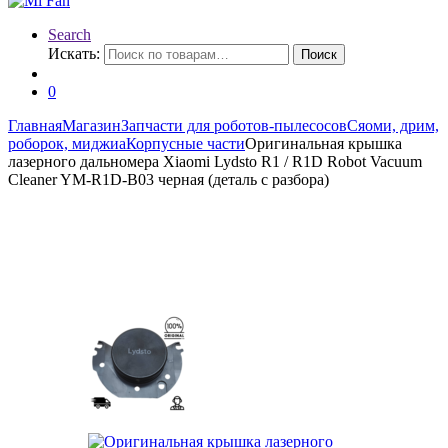
Search
Искать:
Поиск
0
Главная
Магазин
Запчасти для роботов-пылесосов
Сяоми, дрим,
роборок, миджиа
Корпусные части
Оригинальная крышка
лазерного дальномера Xiaomi Lydsto R1 / R1D Robot Vacuum
Cleaner YM-R1D-B03 черная (деталь с разбора)