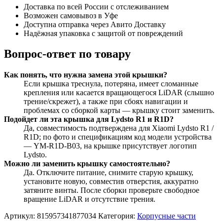
Доставка по всей России с отслеживанием
Возможен самовывоз в Уфе
Доступна отправка через Авито Доставку
Надёжная упаковка с защитой от повреждений
Вопрос-ответ по товару
Как понять, что нужна замена этой крышки?
Если крышка треснула, потеряна, имеет сломанные
крепления или касается вращающегося LiDAR (слышно
трение/скрежет), а также при сбоях навигации и
проблемах со сборкой карты — крышку стоит заменить.
Подойдет ли эта крышка для Lydsto R1 и R1D?
Да, совместимость подтверждена для Xiaomi Lydsto R1 /
R1D; по фото и спецификациям код модели устройства
— YM-R1D-B03, на крышке присутствует логотип
Lydsto.
Можно ли заменить крышку самостоятельно?
Да. Отключите питание, снимите старую крышку,
установите новую, совместив отверстия, аккуратно
затяните винты. После сборки проверьте свободное
вращение LiDAR и отсутствие трения.
Артикул:
815957341877034
Категория:
Корпусные части