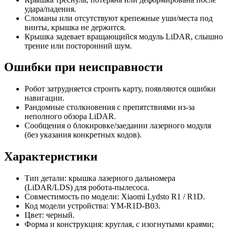
удара/падения.
Сломаны или отсутствуют крепежные уши/места под
винты, крышка не держится.
Крышка задевает вращающийся модуль LiDAR, слышно
трение или посторонний шум.
Ошибки при неисправности
Робот затрудняется строить карту, появляются ошибки
навигации.
Рандомные столкновения с препятствиями из-за
неполного обзора LiDAR.
Сообщения о блокировке/заедании лазерного модуля
(без указания конкретных кодов).
Характеристики
Тип детали: крышка лазерного дальномера
(LiDAR/LDS) для робота‑пылесоса.
Совместимость по модели: Xiaomi Lydsto R1 / R1D.
Код модели устройства: YM-R1D-B03.
Цвет: черный.
Форма и конструкция: круглая, с изогнутыми краями;