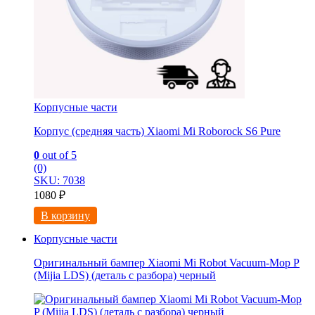
Корпусные части
Корпус (средняя часть) Xiaomi Mi Roborock S6 Pure
0
out of 5
(0)
SKU: 7038
1080
₽
В корзину
Корпусные части
Оригинальный бампер Xiaomi Mi Robot Vacuum-Mop P
(Mijia LDS) (деталь с разбора) черный