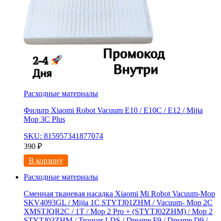
Расходные материалы
Фильтр Xiaomi Robot Vacuum E10 / E10C / E12 / Mijia
Mop 3С Рlus
SKU: 815957341877074
390
₽
В корзину
Расходные материалы
Сменная тканевая насадка Xiaomi Mi Robot Vacuum-Mop
SKV4093GL / Mijia 1C STYTJ01ZHM / Vacuum- Mop 2C
XMSTJQR2C / 1T / Mop 2 Pro + (STYTJ02ZHM) / Mop 2
STYTJ03ZHM / Trouver LDS / Dreame F9 / Dreame D9 /