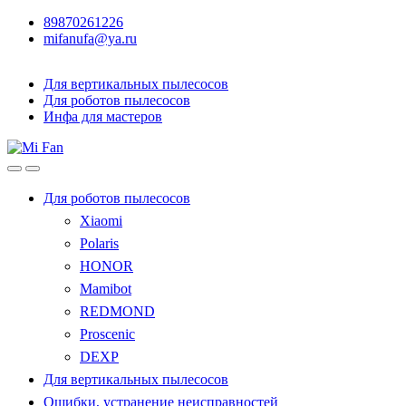
89870261226
mifanufa@ya.ru
Для вертикальных пылесосов
Для роботов пылесосов
Инфа для мастеров
Для роботов пылесосов
Xiaomi
Polaris
HONOR
Mamibot
REDMOND
Proscenic
DEXP
Для вертикальных пылесосов
Ошибки, устранение неисправностей