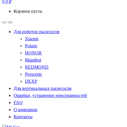
0
0
₽
Корзина пуста.
Для роботов пылесосов
Xiaomi
Polaris
HONOR
Mamibot
REDMOND
Proscenic
DEXP
Для вертикальных пылесосов
Ошибки, устранение неисправностей
FAQ
О компании
Контакты