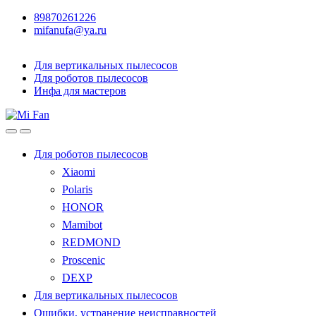
89870261226
mifanufa@ya.ru
Для вертикальных пылесосов
Для роботов пылесосов
Инфа для мастеров
Для роботов пылесосов
Xiaomi
Polaris
HONOR
Mamibot
REDMOND
Proscenic
DEXP
Для вертикальных пылесосов
Ошибки, устранение неисправностей