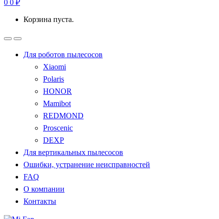
0
0
₽
Корзина пуста.
Для роботов пылесосов
Xiaomi
Polaris
HONOR
Mamibot
REDMOND
Proscenic
DEXP
Для вертикальных пылесосов
Ошибки, устранение неисправностей
FAQ
О компании
Контакты