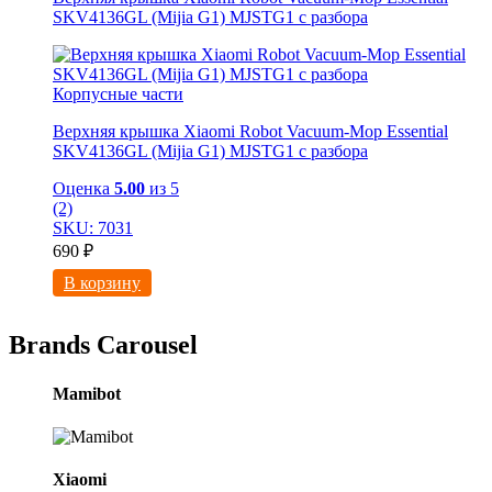
SKV4136GL (Mijia G1) MJSTG1 с разбора
Корпусные части
Верхняя крышка Xiaomi Robot Vacuum-Mop Essential
SKV4136GL (Mijia G1) MJSTG1 с разбора
Оценка
5.00
из 5
(2)
SKU: 7031
690
₽
В корзину
Brands Carousel
Mamibot
Xiaomi