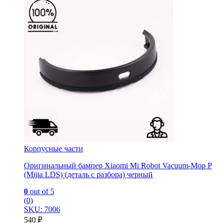
Корпусные части
Оригинальный бампер Xiaomi Mi Robot Vacuum-Mop P
(Mijia LDS) (деталь с разбора) черный
0
out of 5
(0)
SKU: 7006
540
₽