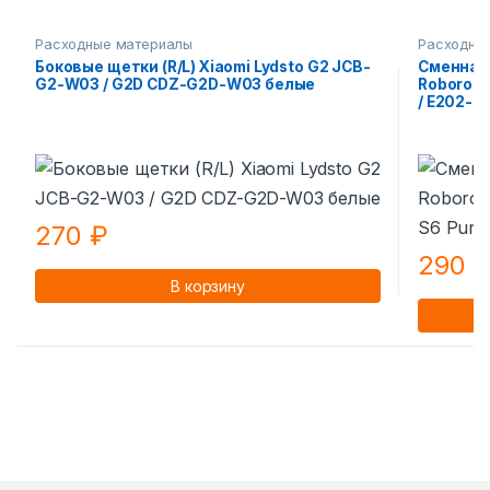
Расходные материалы
Расходны
Боковые щетки (R/L) Xiaomi Lydsto G2 JCB-
Сменная 
G2-W03 / G2D CDZ-G2D-W03 белые
Roborock 
/ E202-02
270
₽
290
В корзину