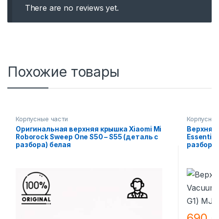
There are no reviews yet.
Похожие товары
Корпусные части
Корпусные
Оригинальная верхняя крышка Xiaomi Mi
Верхняя 
Roborock Sweep One S50 – S55 (деталь с
Essential
разбора) белая
разбора
690