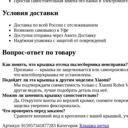
Простая самостоятельная замена без пайки и электромонт
Условия доставки
Доставка по всей России с отслеживанием
Возможен самовывоз в Уфе
Доступна отправка через Авито Доставку
Надёжная упаковка с защитой от повреждений
Вопрос-ответ по товару
Как понять, что крышка отсека пылесборника неисправна?
Признаки — крышка не защелкивается или самопроизвольн
что контейнер/крышка не установлены.
Подойдет ли эта крышка к другим моделям Xiaomi?
Мы подтверждаем совместимость только с Xiaomi Robot V
другая модель, лучше подобрать деталь под неё.
Можно ли заменить крышку самостоятельно?
Да. Открутите винты по верхней кромке, снимите повреж
защелка уверенно фиксировалась.
Что проверить перед заказом?
Сравните внешний вид и крепления с вашей крышкой, учти
Артикул:
815957341877283
Категория:
Крышка щетки