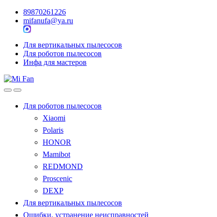
89870261226
mifanufa@ya.ru
Для вертикальных пылесосов
Для роботов пылесосов
Инфа для мастеров
Для роботов пылесосов
Xiaomi
Polaris
HONOR
Mamibot
REDMOND
Proscenic
DEXP
Для вертикальных пылесосов
Ошибки, устранение неисправностей