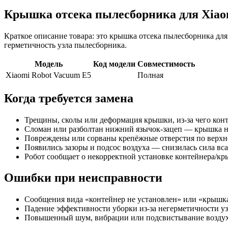
Крышка отсека пылесборника для Xiaom
Краткое описание товара: это крышка отсека пылесборника для 
герметичность узла пылесборника.
Модель
Код модели
Совместимость
Xiaomi Robot Vacuum E5
Полная
Когда требуется замена
Трещины, сколы или деформация крышки, из-за чего конт
Сломан или разболтан нижний язычок‑зацеп — крышка не
Повреждены или сорваны крепёжные отверстия по верхн
Появились зазоры и подсос воздуха — снизилась сила вса
Робот сообщает о некорректной установке контейнера/кр
Ошибки при неисправности
Сообщения вида «контейнер не установлен» или «крышка
Падение эффективности уборки из‑за негерметичности у
Повышенный шум, вибрации или подсвистывание воздуха