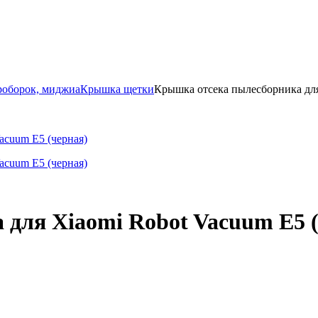
роборок, миджиа
Крышка щетки
Крышка отсека пылесборника для
для Xiaomi Robot Vacuum E5 (