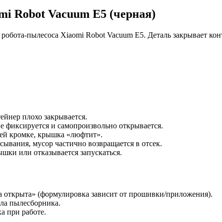
i Robot Vacuum E5 (черная)
робота‑пылесоса Xiaomi Robot Vacuum E5. Деталь закрывает конт
ейнер плохо закрывается.
 фиксируется и самопроизвольно открывается.
ей кромке, крышка «люфтит».
сывания, мусор частично возвращается в отсек.
ышки или отказывается запускаться.
 открыта» (формулировка зависит от прошивки/приложения).
зла пылесборника.
 при работе.